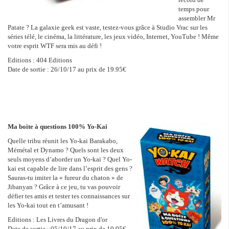
temps pour
assembler Mr
Patate ? La galaxie geek est vaste, testez-vous grâce à Studio Vrac sur les
séries télé, le cinéma, la littérature, les jeux vidéo, Internet, YouTube ! Même
votre esprit WTF sera mis au défi !
Editions : 404 Editions
Date de sortie : 26/10/17 au prix de 19.95€
Ma boite à questions 100% Yo-Kai
Quelle tribu réunit les Yo-kai Barakabo,
Mémétal et Dynamo ? Quels sont les deux
seuls moyens d’aborder un Yo-kai ? Quel Yo-
kai est capable de lire dans l’esprit des gens ?
Sauras-tu imiter la « fureur du chaton » de
Jibanyan ? Grâce à ce jeu, tu vas pouvoir
défier tes amis et tester tes connaissances sur
les Yo-kai tout en t’amusant !
Editions : Les Livres du Dragon d'or
Date de sortie : 05/10/17 au prix de 10.95€