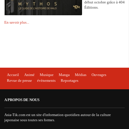
début octobre grâce à 404
Éditions.
En savoir plus...
Accueil
Animé
Musique
Manga
Médias
Ouvrages
Revue de presse
évènements
Reportages
A PROPOS DE NOUS
Asia-Tik.com est un site d'information quotidien autour de la culture
japonaise sous toutes ses formes.