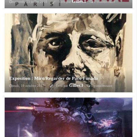
Gilles.l
mercredi, 25 juillet 2018
Écrit par
0 commentaire
SQUARE ENIX a annoncé il y a quelques jours que les billets pour le
Fan Festival Européen dédié à FINAL FANTASY XIV qui se déroulera à
La Grande Halle de La Villette de Paris du 2 au 3 février 2019 sont
désormais disponibles à la vente pour les joueurs actifs, en avance sur
l’ouverture à la vente au grand public la semaine prochaine.
Exposition : Miru/Regarder de Paco Funada
Gilles.l
jeudi, 19 octobre 2017
Écrit par
0 commentaire
Depuis le 18 octobre et jusqu'au 4 novembre prochain se déroule à la
Sway Gallery à Paris, l'exposition ‘MIRU/REGARDER’ de l’artiste
pluridisciplinaire japonais PACO FUNADA.