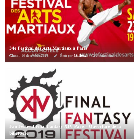
34e Festival des Arts Martiaux à Paris
Gilles.l
lundi, 10 décembre 2018
Écrit par
0 commentaire
Le 23 mars 2019 se déroulera à l'AccordHotels Arena à Paris le 34e
Festival des Arts Martiaux. Le temps d’une soirée, le public est invité au
voyage dans l’univers des arts martiaux anciens, traditionnels et
modernes. Avec 300 pratiquants venus du monde entier.
Fan Festival Final Fantasy XIV Paris - Ouverture de la
billetterie