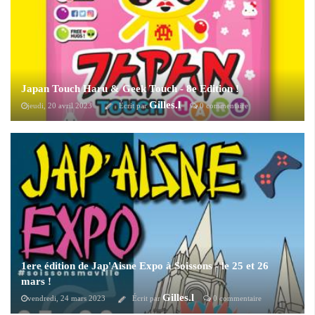
Japan Touch Haru & Geek Touch - 8e Edition !
Gilles.l
jeudi, 20 avril 2023
Écrit par
0 commentaire
Après une édition 2022 de tous les records avec plus de 52 000
visiteurs accueillis, le Parc des Expositions de Lyon Eurexpo ouvre à
nouveau ses portes aux amateurs, curieux et passionnés de pop culture,
qu’elle soit asiatique ou anglo-saxonne, avec la 8e JAPAN TOUCH
HARU / GEEK TOUCH.
1ere édition de Jap'Aisne Expo à Soissons - le 25 et 26
mars !
Gilles.l
vendredi, 24 mars 2023
Écrit par
0 commentaire
Le 25 et 26 mars prochain se déroulera la toute première édition de