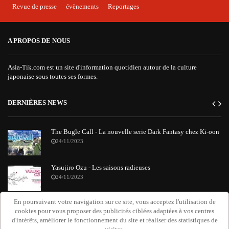
Revue de presse
évènements
Reportages
A PROPOS DE NOUS
Asia-Tik.com est un site d'information quotidien autour de la culture
japonaise sous toutes ses formes.
DERNIÈRES NEWS
The Bugle Call - La nouvelle serie Dark Fantasy chez Ki-oon
24/11/2023
Yasujiro Ozu - Les saisons radieuses
24/11/2023
En poursuivant votre navigation sur ce site, vous acceptez l'utilisation de
"Requiem Attack on Titan" : le nouvel album orchestral de
cookies pour vous proposer des publicités ciblées adaptées à vos centres
Grissini Project
d'intérêts, améliorer le fonctionnement du site et réaliser des statistiques de
20/11/2023