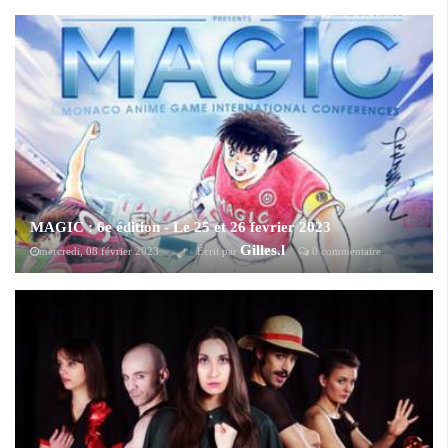
Jap'Aisne Expo qui se déroulera à la maison des associations de
Soissons (02)
MAGIC : 6e édition - Le 25 et 26 fevrier 2023
Gilles.l
mercredi, 08 février 2023
Écrit par
0 commentaire
4 ans après la 5eme édition, MAGIC se déroulant à Monaco revient le
25 et 26 février prochain dans une toute nouvelle mouture sur-
vitaminée. Au programme : Manga, Comics, BD, Animation, Jeux
Vidéo, Musique, Sport, Cinéma et Haute Technologie !