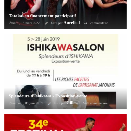
Tatakai en financement participatif
Aurelie.l
mardi, 15 mars 2022
Écrit par
0 commentaire
La compagnie Anata lance une campagne Ulule pour le financement de
son spectacle de danse sur l'univers des mangas et des animes : Tatakai.
Splendeurs d'Ishikawa - Exposition-vente
Gilles.l
mercredi, 05 juin 2019
Écrit par
0 commentaire
Du mercredi 5 juin au vendredi 28 Juin 2019 au Wa Salon à Paris, le
public français pourra découvrir des facettes de l’artisanat traditionnel
japonais d'Ishikawa au travers d'une exposition, d'ateliers et de
démonstrations.