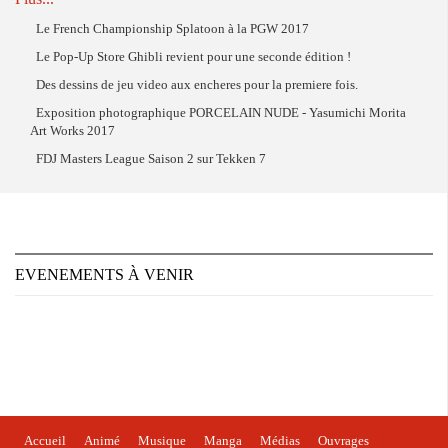
Japonisme", présentée à partir du 21 novembre et réunissant des pièces
remarquables et souvent inédites en France : maquettes de maisons
Le French Championship Splatoon à la PGW 2017
japonaises, objets en laque, nacre ou cé­ramique, livres, photographies,
Le Pop-Up Store Ghibli revient pour une seconde édition !
peintures et estampes.
Des dessins de jeu video aux encheres pour la premiere fois.
Exposition photographique PORCELAIN NUDE - Yasumichi Morita
Art Works 2017
FDJ Masters League Saison 2 sur Tekken 7
EVENEMENTS À VENIR
Accueil
Animé
Musique
Manga
Médias
Ouvrages