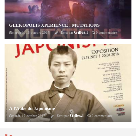
GEEKOPOLIS XPERIENCE : MUTATIONS
Gilles.l
mercredi, 18 octobre 2017
Écrit par
0 commentaire
Pour Halloween 2017, devenez le héro d'une aventure digne d'un film
d'horreur avec MUTATIONS, la première aventure immersive et
coopérative grandeur nature au Nord de Paris qui se déroulera du 28
octobre au 05 novembre prochain.
À l'Aube du Japonisme
Gilles.l
mardi, 17 octobre 2017
Écrit par
0 commentaire
Pour fêter ses 20 ans d'ouverture, la Maison de la culture du Japon de
Paris met les liens franco-japonais à l'honneur d'une vaste
programmation, ayant pour point d'orgue l'exposition "À l'Aube du
Plus...