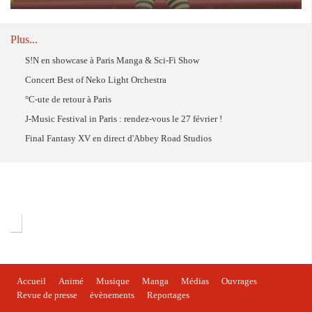
Le mardi 23 mai prochain retrouvez les groupes Peelander-Z et
Tsushimamire en concert à bord du Batofar (Paris - 13 ème
arrondissement).
Plus...
S!N en showcase à Paris Manga & Sci-Fi Show
Concert Best of Neko Light Orchestra
°C-ute de retour à Paris
J-Music Festival in Paris : rendez-vous le 27 février !
Final Fantasy XV en direct d'Abbey Road Studios
Accueil
Animé
Musique
Manga
Médias
Ouvrages
Revue de presse
évènements
Reportages