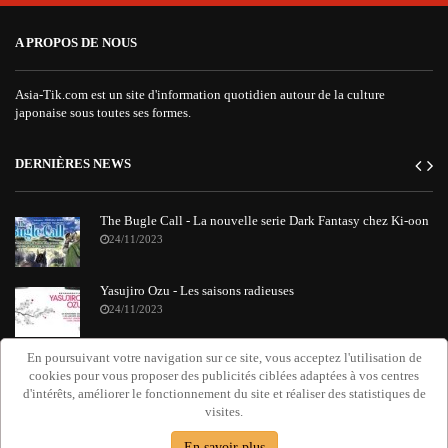
A PROPOS DE NOUS
Asia-Tik.com est un site d'information quotidien autour de la culture
japonaise sous toutes ses formes.
DERNIÈRES NEWS
The Bugle Call - La nouvelle serie Dark Fantasy chez Ki-oon
24/11/2023
Yasujiro Ozu - Les saisons radieuses
24/11/2023
En poursuivant votre navigation sur ce site, vous acceptez l'utilisation de
"Requiem Attack on Titan" : le nouvel album orchestral de
cookies pour vous proposer des publicités ciblées adaptées à vos centres
Grissini Project
d'intérêts, améliorer le fonctionnement du site et réaliser des statistiques de
20/11/2023
visites.
En savoir plus