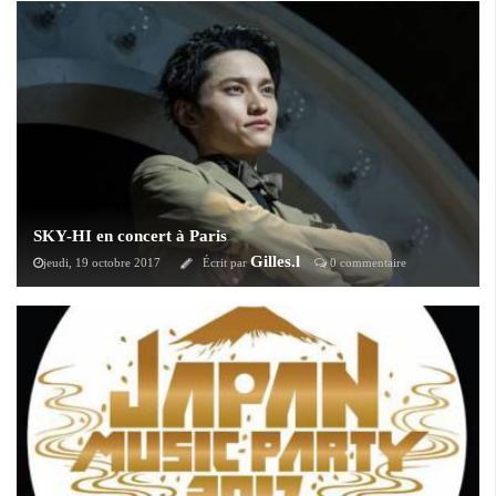
12 janvier 2019 au Trianon à Paris. Accompagnée seulement d’un
piano, ce concert acoustique et intimiste sera l’occasion d’entendre sa
fabuleuse voix interprétée tous ses grands classiques, aux côtés de
certains de ses morceaux les plus récents.
SKY-HI en concert à Paris
Gilles.l
jeudi, 19 octobre 2017
Écrit par
0 commentaire
Le chanteur SKY-HI a annoncé il y a peu ses toutes premières dates de
sa tournée mondiale "SKY-HI Round A Ground 2017 ". La tournée a
débutée par le Japon le 11 octobre dernier et passera par Paris le 18
novembre prochain.