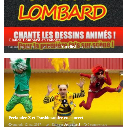
Claude Lombard en concert
Aurelie.l
mardi, 06 juin 2017
Écrit par
0 commentaire
Le 30 septembre prochain, Claude Lombard reprend pour la première
fois sur scène une large sélection de ses génériques de dessins animés à
La Cigale (Paris).
Peelander-Z et Tsushimamire en concert
Aurelie.l
vendredi, 12 mai 2017
Écrit par
0 commentaire