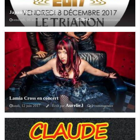
Japan Music Party 2017
Gilles.l
vendredi, 06 octobre 2017
Écrit par
0 commentaire
L'événement Parisien de l'Anisong revient le 8 décembre prochain au
Trianon avec Japan Music Party 2017 avec la présence de
T.M.Revolution et de JAM PROJECT.
Lamia Cross en concert
Aurelie.l
lundi, 12 juin 2017
Écrit par
0 commentaire
Le groupe LAMIA CROSS, formation franco-japonaise, sera en concert
le jeudi 22 juin prochain au Cavern Club (Paris - 6ème arrondissement).