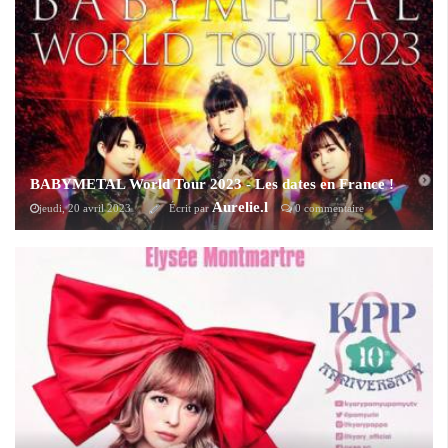
BABYMETAL World Tour 2023 - Les dates en France !
Aurelie.l
jeudi, 20 avril 2023
Écrit par
0 commentaire
Babymetal sera de retour en France le 25 novembre à Strasbourg et le 6
décembre à Paris dans le cadre de leur World Tour 2023.