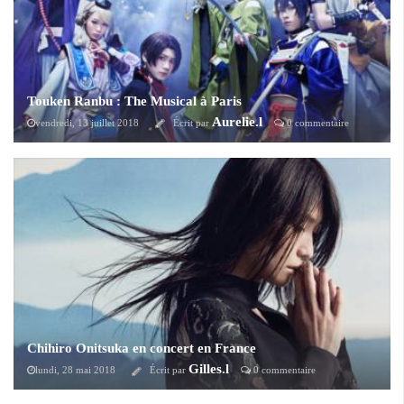
Touken Ranbu : The Musical à Paris
Aurelie.l
vendredi, 13 juillet 2018
Écrit par
0 commentaire
Dans le cadre de Japonismes 2018, la comédie musicale japonaise à
succès arrive en France pour deux représentations exceptionnelles dans
la grande salle du Palais des Congrès de Paris.
Chihiro Onitsuka en concert en France
Gilles.l
lundi, 28 mai 2018
Écrit par
0 commentaire
Chihiro Onitsuka sera pour la première fois en concert hors du Japon le