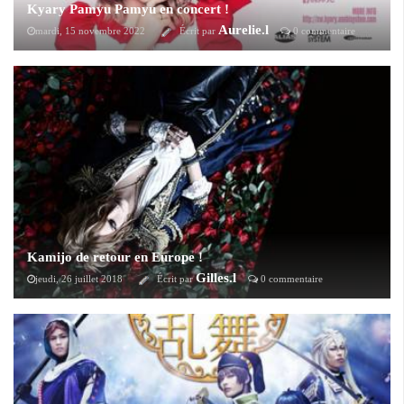
Kyary Pamyu Pamyu en concert !
Aurelie.l
mardi, 15 novembre 2022
Écrit par
0 commentaire
A l'occasion de ses 10 ans de carrière, Kyary Pamyu Pamyu sera en
concert unique à l'Elysée Montmartre à Paris.
Kamijo de retour en Europe !
Gilles.l
jeudi, 26 juillet 2018
Écrit par
0 commentaire
Après la sortie de son Album "Sang", une tournée dans tout le Japon et
le concert exceptionnel "TOKYO BASTILLE", B7KLAN annonce le
retour de sa Majesté sur le vieux continent pour le "Sang Project Act
III".