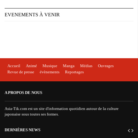
EVENEMENTS À VENIR
Accueil
Animé
Musique
Manga
Médias
Ouvrages
Revue de presse
évènements
Reportages
A PROPOS DE NOUS
Asia-Tik.com est un site d'information quotidien autour de la culture
japonaise sous toutes ses formes.
DERNIÈRES NEWS