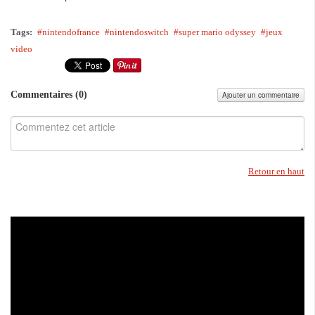
Tags:
nintendofrance
nintendoswitch
super mario odyssey
jeux
video
Commentaires (
0
)
Ajouter un commentaire
Retour en haut