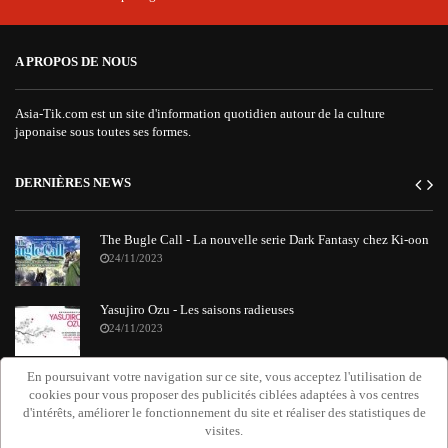
A PROPOS DE NOUS
Asia-Tik.com est un site d'information quotidien autour de la culture
japonaise sous toutes ses formes.
DERNIÈRES NEWS
The Bugle Call - La nouvelle serie Dark Fantasy chez Ki-oon
24/11/2023
Yasujiro Ozu - Les saisons radieuses
24/11/2023
En poursuivant votre navigation sur ce site, vous acceptez l'utilisation de
"Requiem Attack on Titan" : le nouvel album orchestral de
cookies pour vous proposer des publicités ciblées adaptées à vos centres
Grissini Project
d'intérêts, améliorer le fonctionnement du site et réaliser des statistiques de
20/11/2023
visites.