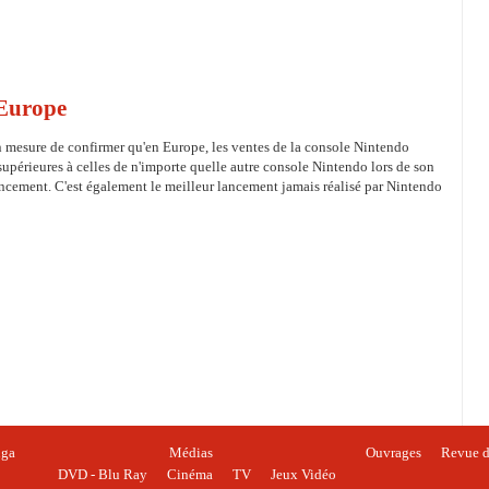
 Europe
 mesure de confirmer qu'en Europe, les ventes de la console Nintendo
supérieures à celles de n'importe quelle autre console Nintendo lors de son
ncement. C'est également le meilleur lancement jamais réalisé par Nintendo
ga
Médias
Ouvrages
Revue d
DVD - Blu Ray
Cinéma
TV
Jeux Vidéo