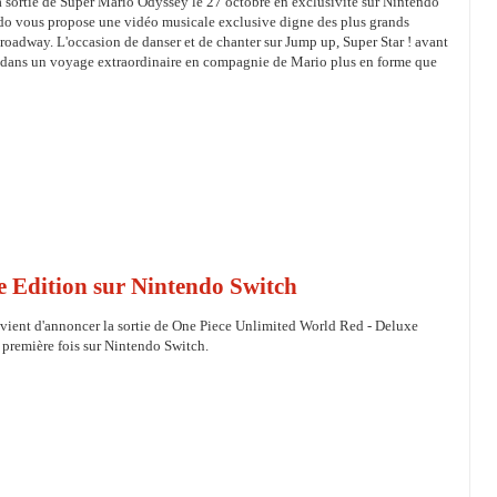
a sortie de Super Mario Odyssey le 27 octobre en exclusivité sur Nintendo
do vous propose une vidéo musicale exclusive digne des plus grands
roadway. L'occasion de danser et de chanter sur Jump up, Super Star ! avant
 dans un voyage extraordinaire en compagnie de Mario plus en forme que
e Edition sur Nintendo Switch
ient d'annoncer la sortie de One Piece Unlimited World Red - Deluxe
 première fois sur Nintendo Switch.