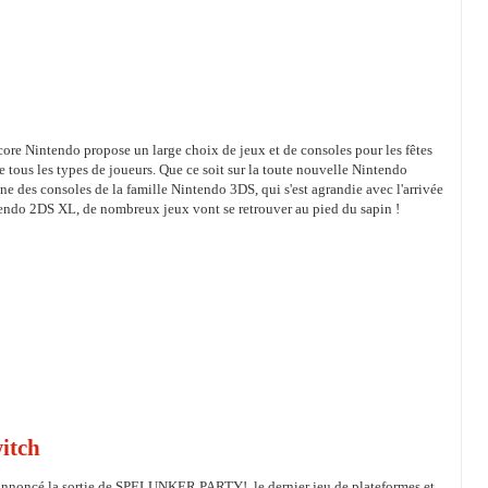
ore Nintendo propose un large choix de jeux et de consoles pour les fêtes
ire tous les types de joueurs. Que ce soit sur la toute nouvelle Nintendo
ne des consoles de la famille Nintendo 3DS, qui s'est agrandie avec l'arrivée
endo 2DS XL, de nombreux jeux vont se retrouver au pied du sapin !
itch
annoncé la sortie de SPELUNKER PARTY!, le dernier jeu de plateformes et