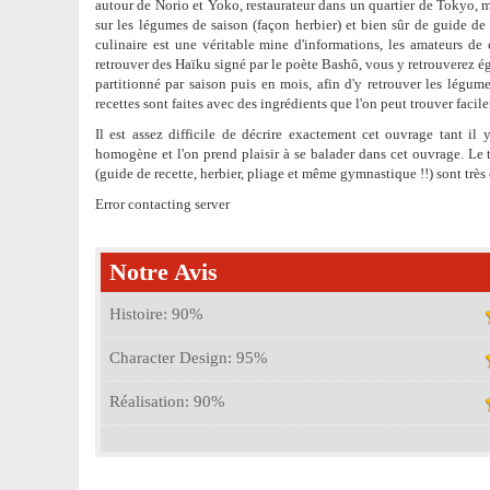
autour de Norio et Yoko, restaurateur dans un quartier de Tokyo, m
sur les légumes de saison (façon herbier) et bien sûr de guide de 
culinaire est une véritable mine d'informations, les amateurs de
retrouver des Haïku signé par le poète Bashô, vous y retrouverez ég
partitionné par saison puis en mois, afin d'y retrouver les légumes
recettes sont faites avec des ingrédients que l'on peut trouver facile
Il est assez difficile de décrire exactement cet ouvrage tant il 
homogène et l'on prend plaisir à se balader dans cet ouvrage. Le tou
(guide de recette, herbier, pliage et même gymnastique !!) sont très 
Error contacting server
Notre Avis
Histoire:
90
%
Character Design:
95
%
Réalisation:
90
%