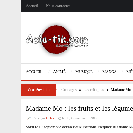
Accueil
Nous contacter
ACCUEIL
ANIMÉ
MUSIQUE
MANGA
MÉ
Vous êtes ici :
Ouvrages
Les critiques
Madame Mo : l
Madame Mo : les fruits et les légume
Écrit par
Gilles.l
lundi, 02 novembre 2015
Sorti le 17 septembre dernier aux Éditions Picquier, Madame Mo :