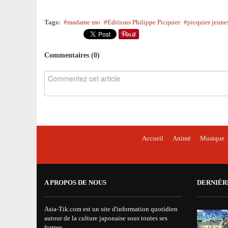
Tags:
madame mo
Editions Philippe Picquier
picquier jeune
Commentaires (
0
)
Accueil
Animé
Musique
A PROPOS DE NOUS
DERNIÈR
Asia-Tik.com est un site d'information quotidien
autour de la culture japonaise sous toutes ses
formes.