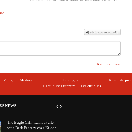
sse
Ajouter un commentaire
Retour en haut
Manga
Médias
Ouvrages
Revue de pres
L'actualité Littéraire
Les critiques
ES NEWS
The Bugle Call - La nouvelle
serie Dark Fantasy chez Ki-oon