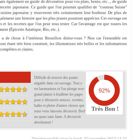
ais également un guide de décoration pour vos plats, bento, etc..., de guide
recette japonaise. Ce guide que l'on pourrait qualifier de "couteau Suisse"
 cuisine japonaise y trouveront très certainement leur bonheur. De plus de
alement une histoire que les plus jeunes pourront apprécier. Cet ouvrage est
 et les recettes que l'on peut tous tester. Car l'avantage est que toutes les
ment (Épicerie Asiatique, Bio, etc..).
y a de chose à l’intérieur. Brouillon diriez-vous ? Non car l'ensemble est
t étant très bien construit, les illustrations très belles et les informations
complètes et claires.
Difficile de trouver des points
négatifs dans cet ouvrage. Tout y
est harmonieux et l'on plonge avec
92%
grand plaisir à feuilleter les pages
pour y découvrir astuces, recettes,
haïku et pleins d'autres choses que
Très Bon !
nous vous laissons découvrir. Bref
un quasi sans faute. A découvrir
absolument !
Dernière modification le lundi, 02 novembre 2015 14:24