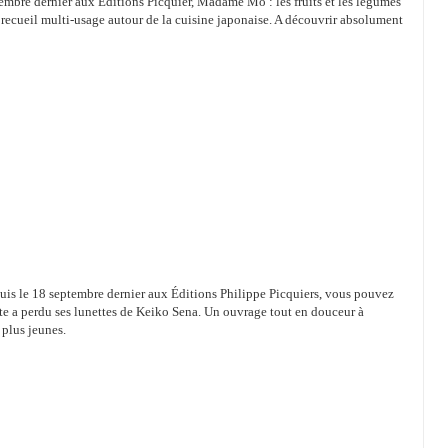
tembre dernier aux Éditions Picquier, Madame Mo : les fruits et les légumes
 recueil multi-usage autour de la cuisine japonaise. A découvrir absolument
uis le 18 septembre dernier aux Éditions Philippe Picquiers, vous pouvez
tte a perdu ses lunettes de Keiko Sena. Un ouvrage tout en douceur à
 plus jeunes.