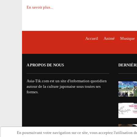
En savoir plus...
Accueil
Animé
Musique
A PROPOS DE NOUS
DERNIÈR
Asia-Tik.com est un site d'information quotidien
autour de la culture japonaise sous toutes ses
formes.
En poursuivant votre navigation sur ce site, vous acceptez l'utilisation de