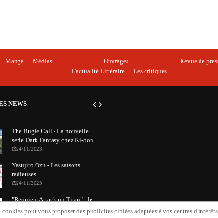
Manga
Médias
Ouvrages
Revue de pres
L'actualité Littéraire
Les critiques
ES NEWS
The Bugle Call - La nouvelle
serie Dark Fantasy chez Ki-oon
24/11/2023
Yasujiro Ozu - Les saisons
radieuses
24/11/2023
"Requiem Attack on Titan" : le
nouvel album orchestral de
 cookies pour vous proposer des publicités ciblées adaptées à vos centres d'intérêts, 
Grissini Project