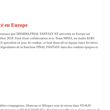
é en Europe
annoncé que DISSIDIA FINAL FANTASY NT arriverait en Europe sur
début 2018. Fruit d'une collaboration avec Team NINJA, un studio KOEI
écialisé en jeux de combat, ce beat them all en équipe lance les héros
s légendaires de la franchise FINAL FANTASY dans des combats épiques et
fidèles compagnons, Jibanyan et Whisper, sont de retour dans YO-KAI
its farceurs et YO-KAI WATCH 2 : Fantômes bouffis ! Les deux versions du