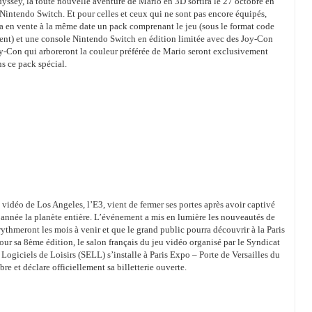
ssey, la toute nouvelle aventure de Mario en 3D sortira le 27 octobre en
 Nintendo Switch. Et pour celles et ceux qui ne sont pas encore équipés,
a en vente à la même date un pack comprenant le jeu (sous le format code
ent) et une console Nintendo Switch en édition limitée avec des Joy-Con
y-Con qui arboreront la couleur préférée de Mario seront exclusivement
s ce pack spécial.
 vidéo de Los Angeles, l’E3, vient de fermer ses portes après avoir captivé
nnée la planète entière. L’événement a mis en lumière les nouveautés de
 rythmeront les mois à venir et que le grand public pourra découvrir à la Paris
r sa 8ème édition, le salon français du jeu vidéo organisé par le Syndicat
 Logiciels de Loisirs (SELL) s’installe à Paris Expo – Porte de Versailles du
re et déclare officiellement sa billetterie ouverte.