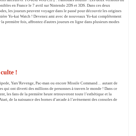
onibles en France le 7 avril sur Nintendo 2DS et 3DS. Dans ces deux
es, les joueurs peuvent voyager dans le passé pour découvrir les origines
emière Yo-kai Watch ! Devenez ami avec de nouveaux Yo-kai complètement
r la première fois, affrontez d'autres joueurs en ligne dans plusieurs modes
culte !
tipede, Yars’Revenge, Pac-man ou encore Missile Command… autant de
es qui ont diverti des millions de personnes à travers le monde ! Dans ce
nt, les fans de la première heure retrouveront toute l’esthétique et la
tari, de la naissance des bornes d’arcade à l’avènement des consoles de