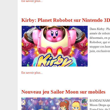
En savoir plus...
Kirby: Planet Robobot sur Nintendo 3
Dans Kirby: Pla
armée de robots
désormais, en p
Robobot, qui es
stopper ces ho
juin, exclusive
En savoir plus...
Nouveau jeu Sailor Moon sur mobiles
BANDAI NAMCO a
Moon Drops qui 
Etats-Unis, de l