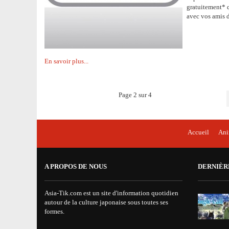
gratuitement* 
avec vos amis 
En savoir plus...
Page 2 sur 4
Accueil
An
A PROPOS DE NOUS
DERNIÈR
Asia-Tik.com est un site d'information quotidien
autour de la culture japonaise sous toutes ses
formes.