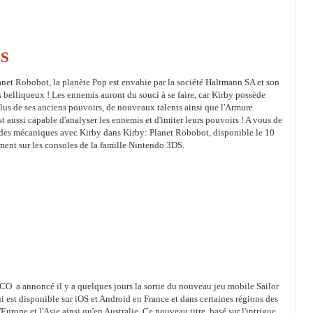
DS
net Robobot, la planète Pop est envahie par la société Haltmann SA et son
 belliqueux ! Les ennemis auront du souci à se faire, car Kirby possède
lus de ses anciens pouvoirs, de nouveaux talents ainsi que l'Armure
t aussi capable d'analyser les ennemis et d'imiter leurs pouvoirs ! A vous de
rdes mécaniques avec Kirby dans Kirby: Planet Robobot, disponible le 10
ment sur les consoles de la famille Nintendo 3DS.
 annoncé il y a quelques jours la sortie du nouveau jeu mobile Sailor
est disponible sur iOS et Android en France et dans certaines régions des
'Europe et l'Asie ainsi qu'en Australie. Ce nouveau titre, basé sur l'intrigue