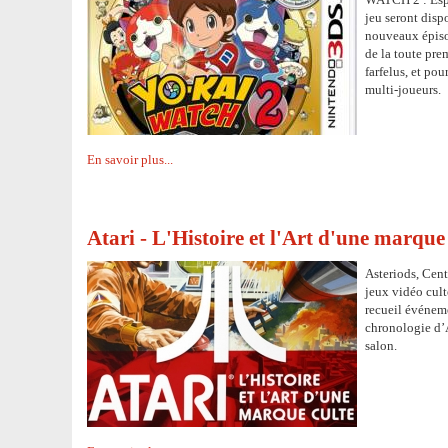
jeu seront disp
nouveaux épisod
de la toute pr
farfelus, et pou
multi-joueurs.
En savoir plus...
Atari - L'Histoire et l'Art d'une marque 
Asteriods, Cen
jeux vidéo cult
recueil événeme
chronologie d’A
salon.