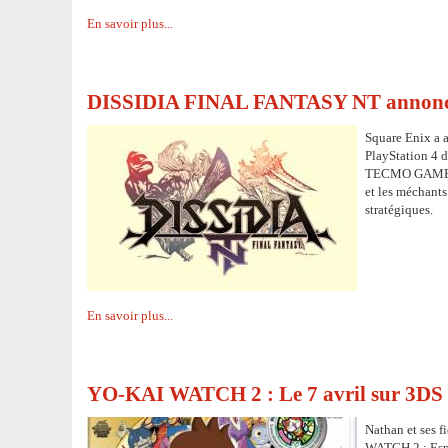
En savoir plus...
DISSIDIA FINAL FANTASY NT annonc
Square Enix a 
PlayStation 4 
TECMO GAMES sp
et les méchant
stratégiques.
En savoir plus...
YO-KAI WATCH 2 : Le 7 avril sur 3DS
Nathan et ses 
WATCH 2 : Espr