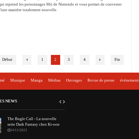
qui reprend les personnages Mii de Nintendo et vous permet de converser
d'une manière totalement nouvelle.
Début
1
2
3
4
Fin
imé
Musique
Manga
Médias
Ouvrages
Revue de presse
évènement
ES NEWS
The Bugle Call - La nouvelle
serie Dark Fantasy chez Ki-oon
24/11/2023