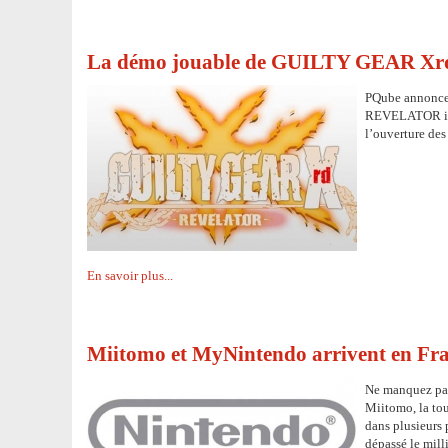
La démo jouable de GUILTY GEAR Xr
PQube annonce
REVELATOR inc
l’ouverture de
En savoir plus...
Miitomo et MyNintendo arrivent en Fra
Ne manquez pas
Miitomo, la tou
dans plusieurs 
dépassé le mill