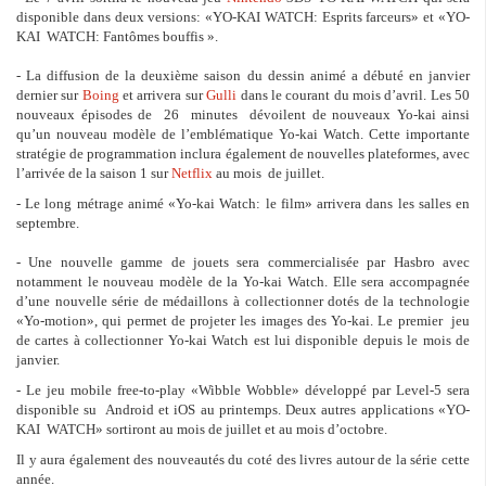
disponible dans deux versions: «YO-KAI WATCH: Esprits farceurs» et «YO-
KAI WATCH: Fantômes bouffis ».
- La diffusion de la deuxième saison du dessin animé a débuté en janvier
dernier sur
Boing
et arrivera sur
Gulli
dans le courant du mois d’avril. Les 50
nouveaux épisodes de 26 minutes dévoilent de nouveaux Yo-kai ainsi
qu’un nouveau modèle de l’emblématique Yo-kai Watch. Cette importante
stratégie de programmation inclura également de nouvelles plateformes, avec
l’arrivée de la saison 1 sur
Netflix
au mois de juillet.
- Le long métrage animé «Yo-kai Watch: le film» arrivera dans les salles en
septembre.
- Une nouvelle gamme de jouets sera commercialisée par Hasbro avec
notamment le nouveau modèle de la Yo-kai Watch. Elle sera accompagnée
d’une nouvelle série de médaillons à collectionner dotés de la technologie
«Yo-motion», qui permet de projeter les images des Yo-kai. Le premier jeu
de cartes à collectionner Yo-kai Watch est lui disponible depuis le mois de
janvier.
- Le jeu mobile free-to-play «Wibble Wobble» développé par Level-5 sera
disponible su Android et iOS au printemps. Deux autres applications «YO-
KAI WATCH» sortiront au mois de juillet et au mois d’octobre.
Il y aura également des nouveautés du coté des livres autour de la série cette
année.