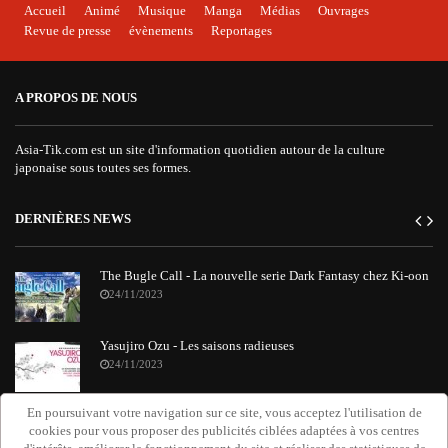
Accueil
Animé
Musique
Manga
Médias
Ouvrages
Revue de presse
évènements
Reportages
A PROPOS DE NOUS
Asia-Tik.com est un site d'information quotidien autour de la culture
japonaise sous toutes ses formes.
DERNIÈRES NEWS
The Bugle Call - La nouvelle serie Dark Fantasy chez Ki-oon
24/11/2023
Yasujiro Ozu - Les saisons radieuses
24/11/2023
En poursuivant votre navigation sur ce site, vous acceptez l'utilisation de
"Requiem Attack on Titan" : le nouvel album orchestral de
cookies pour vous proposer des publicités ciblées adaptées à vos centres
Grissini Project