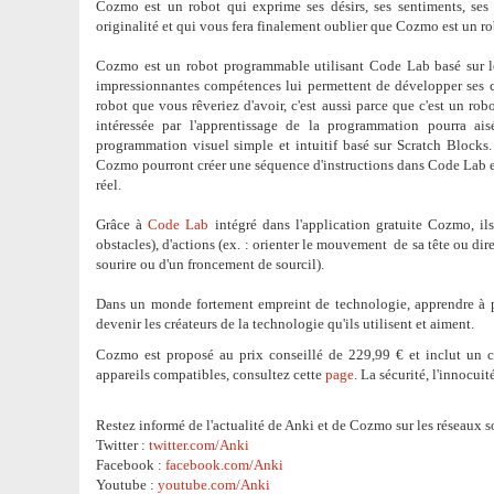
Cozmo est un robot qui exprime ses désirs, ses sentiments, ses f
originalité et qui vous fera finalement oublier que Cozmo est un ro
Cozmo est un robot programmable utilisant Code Lab basé sur l
impressionnantes compétences lui permettent de développer ses ca
robot que vous rêveriez d'avoir, c'est aussi parce que c'est un r
intéressée par l'apprentissage de la programmation pourra 
programmation visuel simple et intuitif basé sur Scratch Blocks.
Cozmo pourront créer une séquence d'instructions dans Code Lab e
réel.
Grâce à
Code Lab
intégré dans l'application gratuite Cozmo, i
obstacles), d'actions (ex. : orienter le mouvement de sa tête ou dire
sourire ou d'un froncement de sourcil).
Dans un monde fortement empreint de technologie, apprendre à 
devenir les créateurs de la technologie qu'ils utilisent et aiment.
Cozmo est proposé au prix conseillé de 229,99 € et inclut un ch
appareils compatibles, consultez cette
page
. La sécurité, l'innocuit
Restez informé de l'actualité de Anki et de Cozmo sur les réseaux s
Twitter :
twitter.com/Anki
Facebook :
facebook.com/Anki
Youtube :
youtube.com/Anki