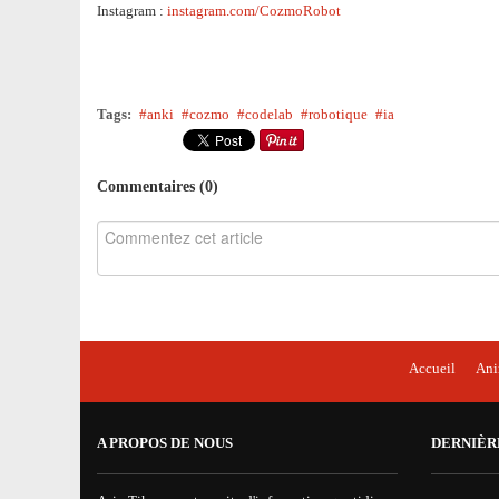
Instagram :
instagram.com/CozmoRobot
Tags:
anki
cozmo
codelab
robotique
ia
Commentaires (
0
)
Accueil
An
A PROPOS DE NOUS
DERNIÈR