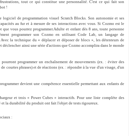
rustrations, tout ce qui constitue une personnalité. C'est ce qui fait son
bot !
e logiciel de programmation visuel Scratch Blocks. Son autonomie et ses
pacités au fur et à mesure de ses interactions avec vous. Si Cozmo est le
obot que vous pourrez programmer.Adulte et enfant dès 8 ans, toute personne
aisément programmer son Cozmo en utilisant Code Lab, un langage de
 Avec la technique du « déplacer et déposer de blocs », les détenteurs de
t déclencher ainsi une série d'actions que Cozmo accomplira dans le monde
ls pourront programmer un enchaînement de mouvements (ex. : éviter des
 de courtes phrases) et de réactions (ex. : répondre à la vue d'un visage, d'un
programmer devient une compétence essentielle permettant aux enfants de
argeur et trois « Power Cubes » interactifs. Pour une liste complète des
é et la durabilité du produit ont fait l'objet de tests rigoureux.
ociaux :