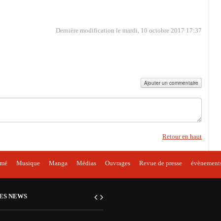
Dernière modification le mardi, 10 octobre 2017 17:37
Ajouter un commentaire
Retour en haut
imé
Musique
Manga
Médias
Ouvrages
Revue de presse
évènement
ES NEWS