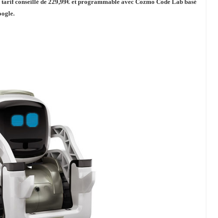
u tarif conseillé de 229,99€ et programmable avec Cozmo Code Lab basé
oogle.