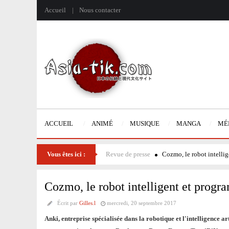
Accueil
Nous contacter
ACCUEIL
ANIMÉ
MUSIQUE
MANGA
MÉ
Vous êtes ici :
Revue de presse
Cozmo, le robot intelli
Cozmo, le robot intelligent et progr
Écrit par
Gilles.l
mercredi, 20 septembre 2017
Anki, entreprise spécialisée dans la robotique et l'intelligence 