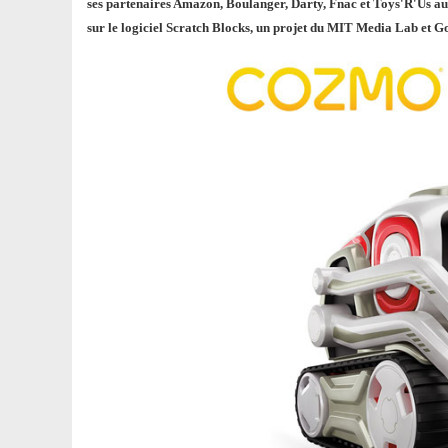
ses partenaires Amazon, Boulanger, Darty, Fnac et Toys'R'Us a
sur le logiciel Scratch Blocks, un projet du MIT Media Lab et G