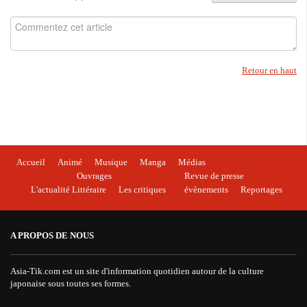
Retour en haut
Accueil
Animé
Musique
Manga
Médias
Ouvrages
Revue de presse
L'actualité Littéraire
Les critiques
évènements
Reportages
A PROPOS DE NOUS
Asia-Tik.com est un site d'information quotidien autour de la culture
japonaise sous toutes ses formes.