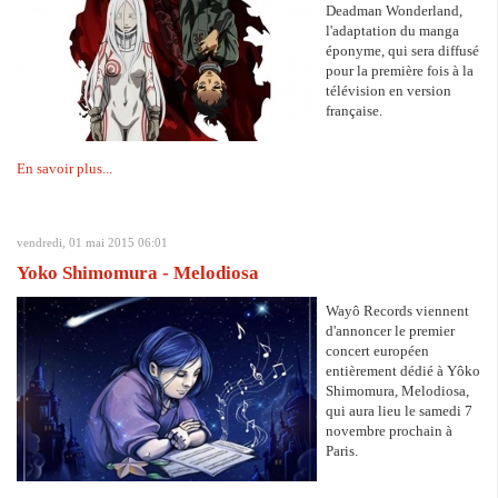
Deadman Wonderland,
l'adaptation du manga
éponyme, qui sera diffusé
pour la première fois à la
télévision en version
française.
En savoir plus...
vendredi, 01 mai 2015 06:01
Yoko Shimomura - Melodiosa
Wayô Records viennent
d'annoncer le premier
concert européen
entièrement dédié à Yôko
Shimomura, Melodiosa,
qui aura lieu le samedi 7
novembre prochain à
Paris.