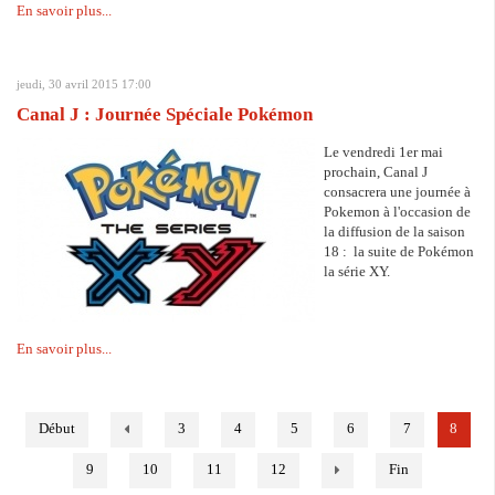
En savoir plus...
jeudi, 30 avril 2015 17:00
Canal J : Journée Spéciale Pokémon
Le vendredi 1er mai
prochain, Canal J
consacrera une journée à
Pokemon à l'occasion de
la diffusion de la saison
18 : la suite de Pokémon
la série XY.
En savoir plus...
Début
3
4
5
6
7
8
9
10
11
12
Fin