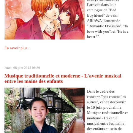
l’arrivée dans leur
catalogue de "Bad
Boyfriend" de Saki
AIKAWA, l'auteur de
"Romantic Obession", "In
love with you", et "He is a
beast !".
En savoir plus...
lundi, 08 juin 2015 06:30
Musique traditionnelle et moderne - L'avenir musical
entre les mains des enfants
Dans le cadre des
concerts "pas comme les
autres", venez découvrir
le 10 juin prochain la
Musique traditionnelle et
moderne - L'avenir
musical entre les mains
des enfants au sein de