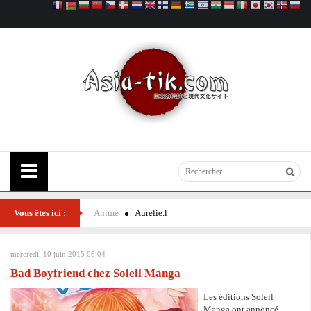
Vous êtes ici :
Animé
Aurelie.l
mercredi, 10 juin 2015 06:04
Bad Boyfriend chez Soleil Manga
Les éditions Soleil
Manga ont annoncé