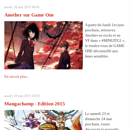
mardi, 26 mai 2015 06:01
Another sur Game One
A partir du lundi 1er juin
prochain, retrouvez
Another en exclu et en
VF dans « #MINUITG1 »,
le rendez-vous de GAME
ONE déconseillé aux
âmes sensibles.
En savoir plus...
mardi, 19 mai 2015 04:03
Mangachamp - Edition 2015
Le samedi 23 et
dimanche 24 mai
prochain, venez
découvrir la nouvelle