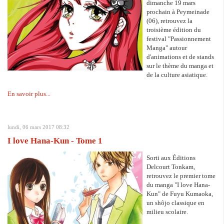
dimanche 19 mars
prochain à Peymeinade
(06), retrouvez la
troisième édition du
festival "Passionnement
Manga" autour
d'animations et de stands
sur le thème du manga et
de la culture asiatique.
En savoir plus...
lundi, 06 mars 2017 08:32
I love Hana-Kun - Tome 1
Sorti aux Éditions
Delcourt Tonkam,
retrouvez le premier tome
du manga "I love Hana-
Kun" de Fuyu Kumaoka,
un shôjo classique en
milieu scolaire.