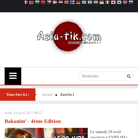
Vous êtes ici :
Animé
Aurelie.l
lundi, 10 avril 2017 08:37
Bakanim’ - 4ème Edition
Le samedi 29 avril
prochain à EVRY (91),