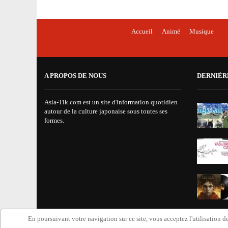
Isabella Bird - kioon
Accueil
Animé
Musique
BEYBLADE BURST - Tome 1 disponible
Mushoku Tensei - un manga Doki-Doki
A PROPOS DE NOUS
DERNIÈR
Asia-Tik.com est un site d'information quotidien
World War Demons - La bande annonce
autour de la culture japonaise sous toutes ses
formes.
En poursuivant votre navigation sur ce site, vous acceptez l'utilisation de