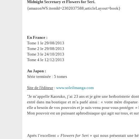
Midnight Secretary et Flowers for Seri.
{amazonWS:itemId=2302037588;articleLayout=book}
En France :
Tome 1 le 29/08/2013
Tome 2 le 29/08/2013
Tome 3 le 24/10/2013
Tome 4 le 12/12/2013
Au Japon :
Série terminée : 5 tomes
Site de l'éditeur
:
www.soleilmanga.com
"Je m’appelle Kaoruko, j’ai 23 ans et je gère une herboristerie don
entré dans ma boutique et m’a parlé ainsi : « votre mère disparue 
elle a besoin de vos pouvoirs et je suis venu pour vous protéger. » D
Mon pouvoir est un puissant aphrodisiaque qui agit sur tous, et s
Après l’excellent
« Flowers for Seri
» qui nous présentait une hé