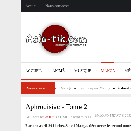
Accueil
Nous contacter
ACCUEIL
ANIMÉ
MUSIQUE
MANGA
MÉ
Vous êtes ici :
Manga
Les critiques Manga
Aphrodis
Aphrodisiac - Tome 2
MAJO NO BIYAKU © 201
Écrit par
Julie.f
lundi, 27 octobre 2014
Paru en avril 2014 chez Soleil Manga, découvrez le second tom