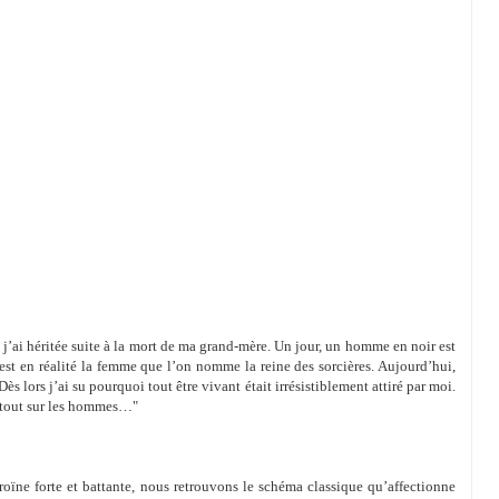
t j’ai héritée suite à la mort de ma grand-mère. Un jour, un homme en noir est
est en réalité la femme que l’on nomme la reine des sorcières. Aujourd’hui,
ès lors j’ai su pourquoi tout être vivant était irrésistiblement attiré par moi.
urtout sur les hommes…"
roïne forte et battante, nous retrouvons le schéma classique qu’affectionne