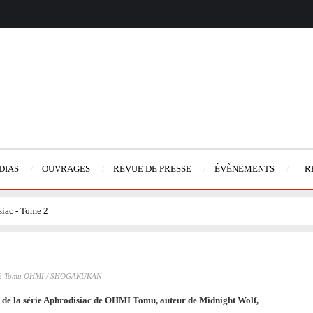
DIAS
OUVRAGES
REVUE DE PRESSE
ÉVÈNEMENTS
R
iac - Tome 2
2 Tomu OHMI / SHOGAKUKAN
e de la série Aphrodisiac de OHMI Tomu, auteur de Midnight Wolf,