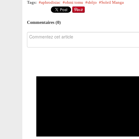
Tags:
aphrodisiac
ohmi tomu
shôjo
Soleil Manga
Commentaires (
0
)