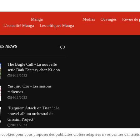
Manga
Médias
Ouvrages
Revue de 
L'actualité Manga
Les critiques Manga
ES NEWS
The Bugle Call - La nouvelle
serie Dark Fantasy chez Ki-oon
24/11/2023
Yasujiro Ozu - Les saisons
radieuses
24/11/2023
"Requiem Attack on Titan" : le
nouvel album orchestral de
Grissini Project
20/11/2023
 cookies pour vous proposer des publicités ciblées adaptées à vos centres d'intérêts, 