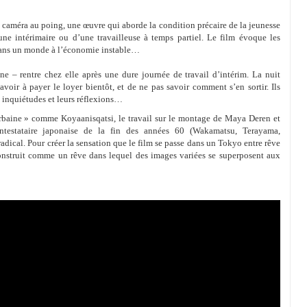
, caméra au poing, une œuvre qui aborde la condition précaire de la jeunesse
une intérimaire ou d’une travailleuse à temps partiel. Le film évoque les
 dans un monde à l’économie instable…
e – rentre chez elle après une dure journée de travail d’intérim. La nuit
voir à payer le loyer bientôt, et de ne pas savoir comment s’en sortir. Ils
s inquiétudes et leurs réflexions…
urbaine » comme Koyaanisqatsi, le travail sur le montage de Maya Deren et
testataire japonaise de la fin des années 60 (Wakamatsu, Terayama,
adical. Pour créer la sensation que le film se passe dans un Tokyo entre rêve
 construit comme un rêve dans lequel des images variées se superposent aux