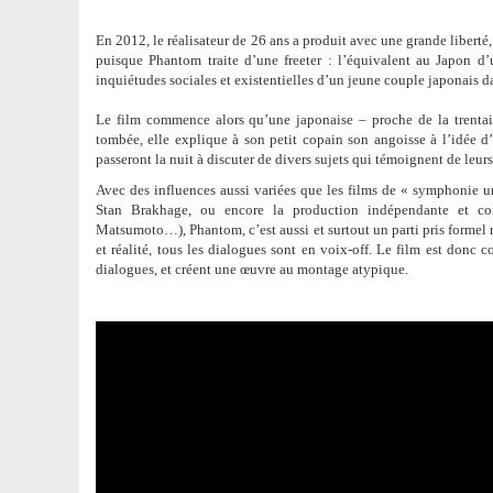
En 2012, le réalisateur de 26 ans a produit avec une grande liberté
puisque Phantom traite d’une freeter : l’équivalent au Japon d’
inquiétudes sociales et existentielles d’un jeune couple japonais
Le film commence alors qu’une japonaise – proche de la trentain
tombée, elle explique à son petit copain son angoisse à l’idée d’a
passeront la nuit à discuter de divers sujets qui témoignent de leur
Avec des influences aussi variées que les films de « symphonie 
Stan Brakhage, ou encore la production indépendante et con
Matsumoto…), Phantom, c’est aussi et surtout un parti pris formel r
et réalité, tous les dialogues sont en voix-off. Le film est donc
dialogues, et créent une œuvre au montage atypique.