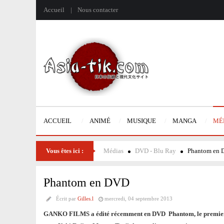
Accueil
Nous contacter
ACCUEIL
ANIMÉ
MUSIQUE
MANGA
MÉ
Vous êtes ici :
Médias
DVD - Blu Ray
Phantom en
Phantom en DVD
Écrit par
Gilles.l
mercredi, 04 septembre 2013
GANKO FILMS a édité récemment en DVD Phantom, le premier l