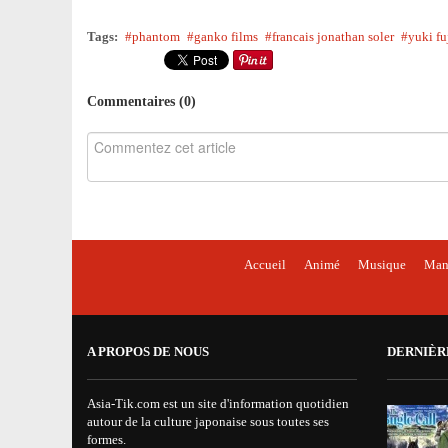
Tags:
phantom
ganko films
francais jonathan soler
yuki fu
Commentaires (
0
)
Accueil
Animé
Musique
Man
A PROPOS DE NOUS
DERNIÈR
Asia-Tik.com est un site d'information quotidien
autour de la culture japonaise sous toutes ses
formes.