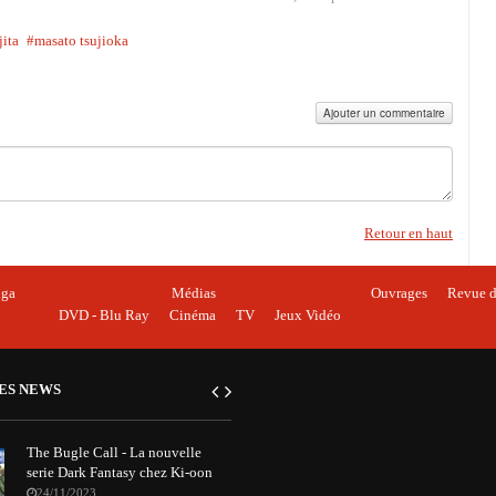
jita
masato tsujioka
Ajouter un commentaire
Retour en haut
ga
Médias
Ouvrages
Revue d
DVD - Blu Ray
Cinéma
TV
Jeux Vidéo
ES NEWS
The Bugle Call - La nouvelle
serie Dark Fantasy chez Ki-oon
24/11/2023