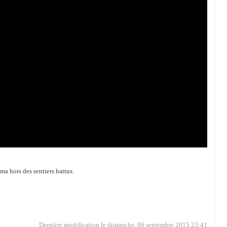
a hors des sentiers battus.
Dernière modification le dimanche, 06 septembre 2015 23:41