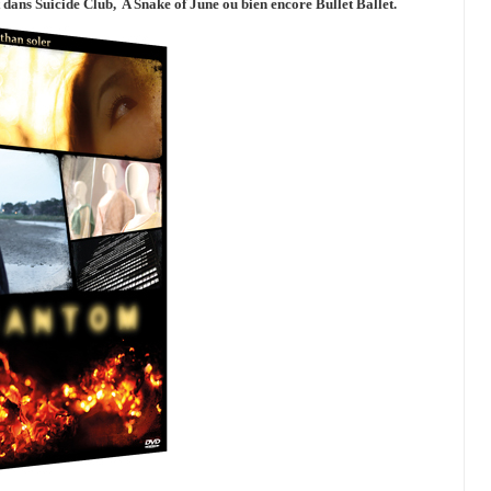
dans Suicide Club, A Snake of June ou bien encore Bullet Ballet.