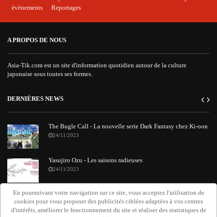
évènements
Reportages
A PROPOS DE NOUS
Asia-Tik.com est un site d'information quotidien autour de la culture
japonaise sous toutes ses formes.
DERNIÈRES NEWS
The Bugle Call - La nouvelle serie Dark Fantasy chez Ki-oon
24/11/2023
Yasujiro Ozu - Les saisons radieuses
24/11/2023
En poursuivant votre navigation sur ce site, vous acceptez l'utilisation de
"Requiem Attack on Titan" : le nouvel album orchestral de
cookies pour vous proposer des publicités ciblées adaptées à vos centres
Grissini Project
d'intérêts, améliorer le fonctionnement du site et réaliser des statistiques de
20/11/2023