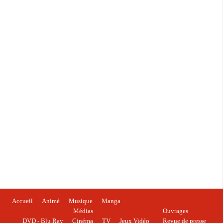
Accueil
Animé
Musique
Manga
Médias
Ouvrages
DVD - Blu Ray
Cinéma
TV
Jeux Vidéo
Revue de presse