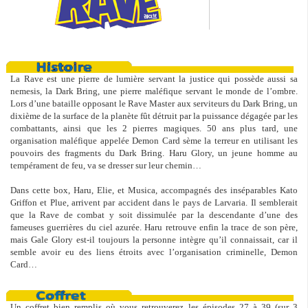
La Rave est une pierre de lumière servant la justice qui possède aussi sa
nemesis, la Dark Bring, une pierre maléfique servant le monde de l’ombre.
Lors d’une bataille opposant le Rave Master aux serviteurs du Dark Bring, un
dixième de la surface de la planète fût détruit par la puissance dégagée par les
combattants, ainsi que les 2 pierres magiques. 50 ans plus tard, une
organisation maléfique appelée Demon Card sème la terreur en utilisant les
pouvoirs des fragments du Dark Bring. Haru Glory, un jeune homme au
tempérament de feu, va se dresser sur leur chemin…
Dans cette box, Haru, Elie, et Musica, accompagnés des inséparables Kato
Griffon et Plue, arrivent par accident dans le pays de Larvaria. Il semblerait
que la Rave de combat y soit dissimulée par la descendante d’une des
fameuses guerrières du ciel azurée. Haru retrouve enfin la trace de son père,
mais Gale Glory est-il toujours la personne intègre qu’il connaissait, car il
semble avoir eu des liens étroits avec l’organisation criminelle, Demon
Card…
Un coffret bien remplis où vous retrouverez les épisodes 27 à 39 (sur 3