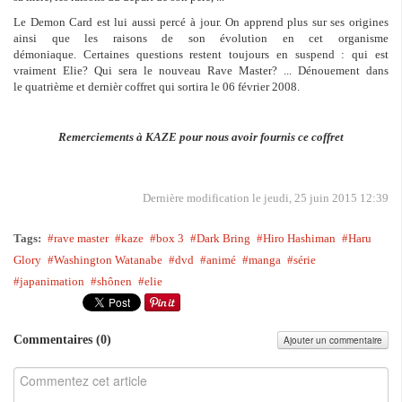
Le Demon Card est lui aussi percé à jour. On apprend plus sur ses origines
ainsi que les raisons de son évolution en cet organisme
démoniaque. Certaines questions restent toujours en suspend : qui est
vraiment Elie? Qui sera le nouveau Rave Master? ... Dénouement dans
le quatrième et dernièr coffret qui sortira le 06 février 2008.
Remerciements à KAZE pour nous avoir fournis ce coffret
Dernière modification le jeudi, 25 juin 2015 12:39
Tags:
rave master
kaze
box 3
Dark Bring
Hiro Hashiman
Haru
Glory
Washington Watanabe
dvd
animé
manga
série
japanimation
shônen
elie
Commentaires (
0
)
Ajouter un commentaire