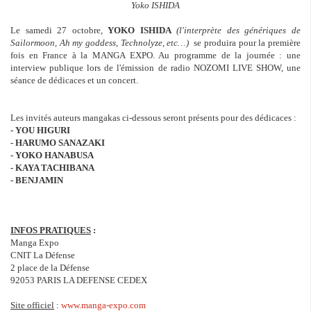
Yoko ISHIDA
Le samedi 27 octobre,
YOKO ISHIDA
(l'
interprète des génériques de
Sailormoon, Ah my goddess, Technolyze, etc…)
se produira pour la première
fois en France à la MANGA EXPO. Au programme de la journée : une
interview publique lors de l'émission de radio NOZOMI LIVE SHOW, une
séance de dédicaces et un concert.
Les invités auteurs mangakas ci-dessous seront présents pour des dédicaces :
- YOU HIGURI
- HARUMO SANAZAKI
- YOKO HANABUSA
- KAYA TACHIBANA
- BENJAMIN
INFOS PRATIQUES
:
Manga Expo
CNIT La Défense
2 place de la Défense
92053 PARIS LA DEFENSE CEDEX
Site officiel
:
www.manga-expo.com