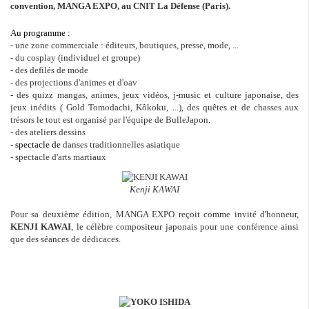
convention, MANGA EXPO, au CNIT La Défense (Paris).
Au programme :
- une zone commerciale : éditeurs, boutiques, presse, mode, ...
- du cosplay (individuel et groupe)
- des defilés de mode
- des projections d'animes et d'oav
- des quizz mangas, animes, jeux vidéos, j-music et culture japonaise, des
jeux inédits (
Gold Tomodachi
,
Kôkoku, ...),
des quêtes et de chasses aux
trésors le tout est organisé par l'équipe de BulleJapon.
- des ateliers dessins
danses traditionnelles asiatique
- spectacle de
- spectacle d'arts martiaux
Kenji KAWAI
Pour sa deuxième édition, MANGA EXPO reçoit comme invité d'honneur,
KENJI KAWAI
, le célèbre compositeur japonais pour une conférence ainsi
que des séances de dédicaces.