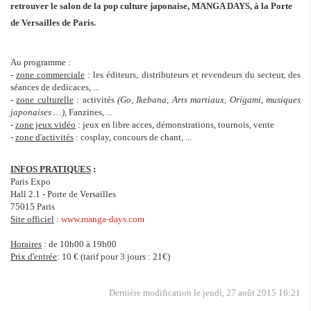
retrouver le salon de la pop culture japonaise, MANGA DAYS, à la Porte
de Versailles de Paris.
Au programme :
-
zone commerciale
: les éditeurs, distributeurs et revendeurs du secteur, des
séances de dedicaces, ...
-
zone culturelle
: activités
(Go, Ikebana, Arts martiaux, Origami, musiques
japonaises …),
Fanzines, ...
-
zone jeux vidéo
: jeux en libre acces, démonstrations, tournois, vente
-
zone d'activités
:
cosplay, concours de chant, ...
INFOS PRATIQUES
:
Paris Expo
Hall 2.1 - Porte de Versailles
75015 Paris
Site officiel
:
www.manga-days.com
Horaires
: de 10h00 à 19h00
Prix d'entrée
: 10 € (tarif pour 3 jours : 21€)
Dernière modification le jeudi, 27 août 2015 16:21