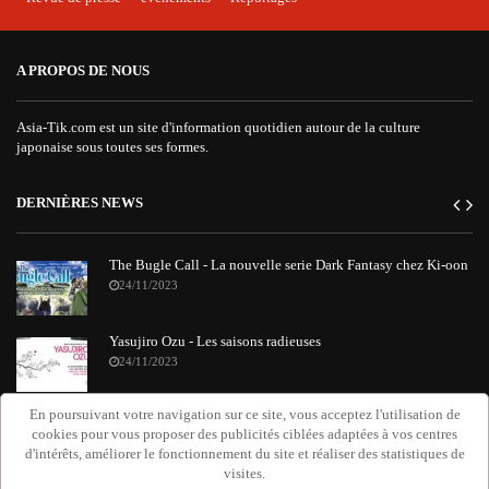
A PROPOS DE NOUS
Asia-Tik.com est un site d'information quotidien autour de la culture
japonaise sous toutes ses formes.
DERNIÈRES NEWS
The Bugle Call - La nouvelle serie Dark Fantasy chez Ki-oon
24/11/2023
Yasujiro Ozu - Les saisons radieuses
24/11/2023
En poursuivant votre navigation sur ce site, vous acceptez l'utilisation de
"Requiem Attack on Titan" : le nouvel album orchestral de
cookies pour vous proposer des publicités ciblées adaptées à vos centres
Grissini Project
d'intérêts, améliorer le fonctionnement du site et réaliser des statistiques de
20/11/2023
visites.