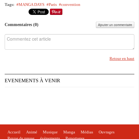
Tags:
MANGA DAYS
Paris
convention
Commentaires (
0
)
Ajouter un commentaire
Retour en haut
EVENEMENTS À VENIR
Accueil
Animé
Musique
Manga
Médias
Ouvrages
Revue de presse
évènements
Reportages