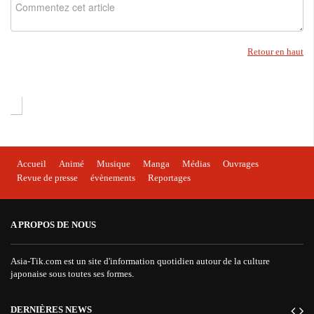
Retour en haut
Accueil
Animé
Musique
Manga
Médias
Ouvrages
Revue de presse
évènements
Reportages
A PROPOS DE NOUS
Asia-Tik.com est un site d'information quotidien autour de la culture
japonaise sous toutes ses formes.
DERNIÈRES NEWS