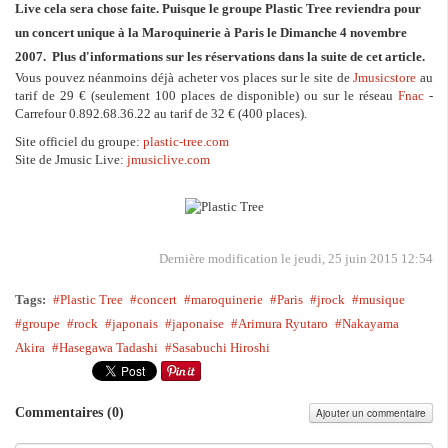
Live cela sera chose faite. Puisque le groupe Plastic Tree reviendra pour
un concert unique à la Maroquinerie à Paris le Dimanche 4 novembre
2007. Plus d'informations sur les réservations dans la suite de cet article.
Vous pouvez néanmoins déjà acheter vos places sur le site de
Jmusicstore
au
tarif de 29 € (seulement 100 places de disponible) ou sur le réseau
Fnac
-
Carrefour 0.892.68.36.22 au tarif de 32 € (400 places).
Site officiel du groupe:
plastic-tree.com
Site de Jmusic Live:
jmusiclive.com
Dernière modification le jeudi, 25 juin 2015 12:54
Tags:
Plastic Tree
concert
maroquinerie
Paris
jrock
musique
groupe
rock
japonais
japonaise
Arimura Ryutaro
Nakayama
Akira
Hasegawa Tadashi
Sasabuchi Hiroshi
Commentaires (
0
)
Ajouter un commentaire