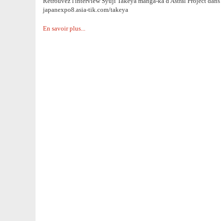
Retrouvez l'interview Syuji Takeya manga-ka d'Astral Project dans 
japanexpo8.asia-tik.com/takeya
En savoir plus...