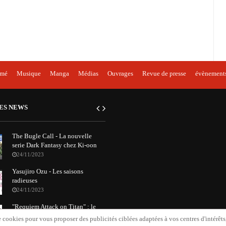
imé
Musique
Manga
Médias
Ouvrages
Revue de presse
évènement
ES NEWS
The Bugle Call - La nouvelle
serie Dark Fantasy chez Ki-oon
24/11/2023
Yasujiro Ozu - Les saisons
radieuses
24/11/2023
"Requiem Attack on Titan" : le
nouvel album orchestral de
 cookies pour vous proposer des publicités ciblées adaptées à vos centres d'intérêts, 
Grissini Project