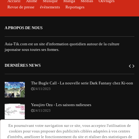
Accueil
Animé
Musique
Manga
Médias
Ouvrages
Revue de presse
évènements
Reportages
A PROPOS DE NOUS
Asia-Tik.com est un site d'information quotidien autour de la culture
japonaise sous toutes ses formes.
DERNIÈRES NEWS
The Bugle Call - La nouvelle serie Dark Fantasy chez Ki-oon
24/11/2023
Yasujiro Ozu - Les saisons radieuses
24/11/2023
En poursuivant votre navigation sur ce site, vous acceptez l'utilisation de
"Requiem Attack on Titan" : le nouvel album orchestral de
cookies pour vous proposer des publicités ciblées adaptées à vos centres
Grissini Project
d'intérêts, améliorer le fonctionnement du site et réaliser des statistiques de
20/11/2023