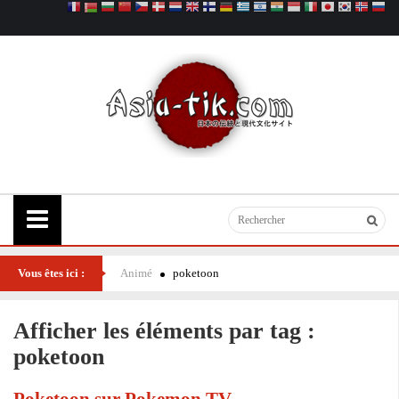
Vous êtes ici :
Animé
poketoon
Afficher les éléments par tag :
poketoon
Poketoon sur Pokemon TV