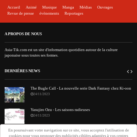
Accueil
Animé
Musique
Manga
Médias
Ouvrages
Revue de presse
évènements
Reportages
A PROPOS DE NOUS
Asia-Tik.com est un site d'information quotidien autour de la culture
japonaise sous toutes ses formes.
DERNIÈRES NEWS
The Bugle Call - La nouvelle serie Dark Fantasy chez Ki-oon
24/11/2023
Yasujiro Ozu - Les saisons radieuses
24/11/2023
En poursuivant votre navigation sur ce site, vous acceptez l'utilisation de
"Requiem Attack on Titan" : le nouvel album orchestral de
cookies pour vous proposer des publicités ciblées adaptées à vos centres
Grissini Project