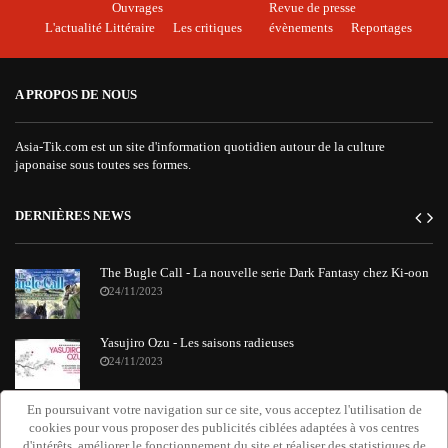
Ouvrages
Revue de presse
L'actualité Littéraire
Les critiques
évènements
Reportages
A PROPOS DE NOUS
Asia-Tik.com est un site d'information quotidien autour de la culture
japonaise sous toutes ses formes.
DERNIÈRES NEWS
The Bugle Call - La nouvelle serie Dark Fantasy chez Ki-oon
24/11/2023
Yasujiro Ozu - Les saisons radieuses
24/11/2023
En poursuivant votre navigation sur ce site, vous acceptez l'utilisation de
"Requiem Attack on Titan" : le nouvel album orchestral de
cookies pour vous proposer des publicités ciblées adaptées à vos centres
Grissini Project
d'intérêts, améliorer le fonctionnement du site et réaliser des statistiques de