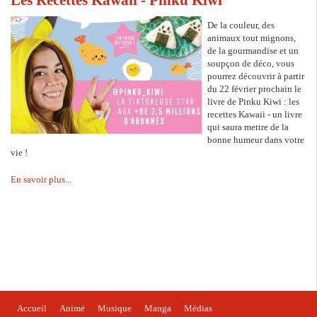
De la couleur, des
animaux tout mignons,
de la gourmandise et un
soupçon de déco, vous
pourrez découvrir à partir
du 22 février prochain le
livre de Pinku Kiwi : les
recettes Kawaii - un livre
qui saura mettre de la
bonne humeur dans votre
vie !
En savoir plus...
Accueil
Animé
Musique
Manga
Médias