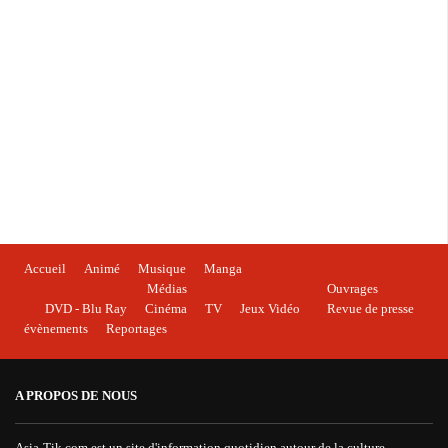
Accueil
Animé
Musique
Manga
Médias
Ouvrages
DVD - Blu Ray
Cinéma
TV
Jeux Vidéo
Revue de presse
évènements
Reportages
A PROPOS DE NOUS
Asia-Tik.com est un site d'information quotidien autour de la culture