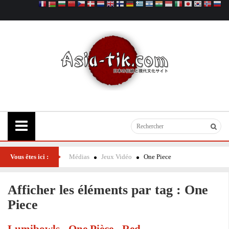
Vous êtes ici :
Médias
Jeux Vidéo
One Piece
Afficher les éléments par tag : One
Piece
Lumibowls - One Pièce - Red