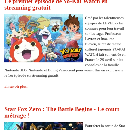
Le premier épisode de Yo-Kai Watch en
streaming gratuit
Créé par les talentueuses
équipes de LEVEL-5 Inc.,
connues pour leur travail
sur les sagas Professeur
Layton et Inazuma
Eleven, le raz de marée
culturel japonais YO-KAI
WATCH fait son entrée en
France le 29 avril sur les
consoles de la famille
Nintendo 3DS. Nintendo et Boing s'associent pour vous offrir en exclusivité
le 1er épisode en streaming gratuit.
En savoir plus...
Star Fox Zero : The Battle Begins - Le court
métrage !
Pour feter la sortie de Star