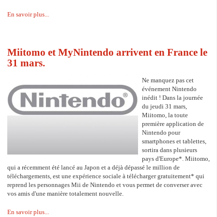
En savoir plus...
Miitomo et MyNintendo arrivent en France le
31 mars.
Ne manquez pas cet
événement Nintendo
inédit ! Dans la journée
du jeudi 31 mars,
Miitomo, la toute
première application de
Nintendo pour
smartphones et tablettes,
sortira dans plusieurs
pays d'Europe*. Miitomo,
qui a récemment été lancé au Japon et a déjà dépassé le million de
téléchargements, est une expérience sociale à télécharger gratuitement* qui
reprend les personnages Mii de Nintendo et vous permet de converser avec
vos amis d'une manière totalement nouvelle.
En savoir plus...