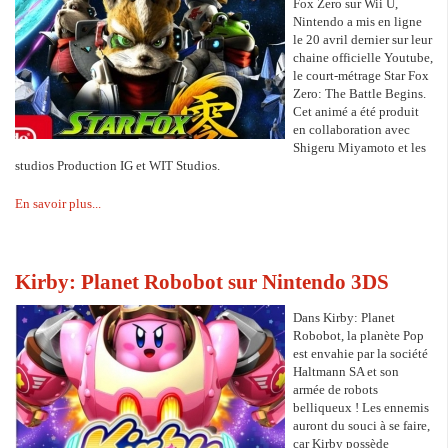
Fox Zero sur Wii U,
Nintendo a mis en ligne
le 20 avril dernier sur leur
chaine officielle Youtube,
le court-métrage Star Fox
Zero: The Battle Begins.
Cet animé a été produit
en collaboration avec
Shigeru Miyamoto et les
studios Production IG et WIT Studios.
En savoir plus...
Kirby: Planet Robobot sur Nintendo 3DS
Dans Kirby: Planet
Robobot, la planète Pop
est envahie par la société
Haltmann SA et son
armée de robots
belliqueux ! Les ennemis
auront du souci à se faire,
car Kirby possède