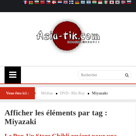
Vous êtes ici :
Médias
DVD - Blu Ray
Miyazaki
Afficher les éléments par tag :
Miyazaki
Le Pop-Up Store Ghibli revient pour une