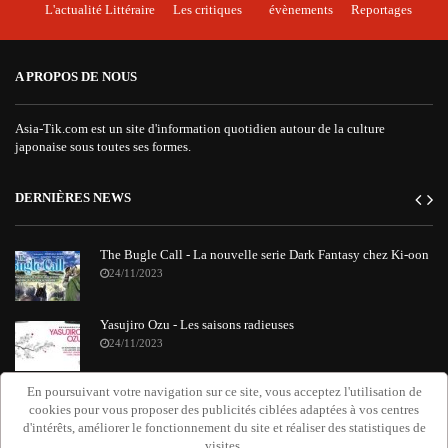
L'actualité Littéraire
Les critiques
évènements
Reportages
A PROPOS DE NOUS
Asia-Tik.com est un site d'information quotidien autour de la culture
japonaise sous toutes ses formes.
DERNIÈRES NEWS
The Bugle Call - La nouvelle serie Dark Fantasy chez Ki-oon
24/11/2023
Yasujiro Ozu - Les saisons radieuses
24/11/2023
En poursuivant votre navigation sur ce site, vous acceptez l'utilisation de
"Requiem Attack on Titan" : le nouvel album orchestral de
cookies pour vous proposer des publicités ciblées adaptées à vos centres
Grissini Project
d'intérêts, améliorer le fonctionnement du site et réaliser des statistiques de
20/11/2023
visites.