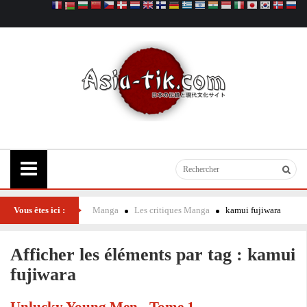
Vous êtes ici :
Manga
Les critiques Manga
kamui fujiwara
Afficher les éléments par tag : kamui
fujiwara
Unlucky Young Men - Tome 1