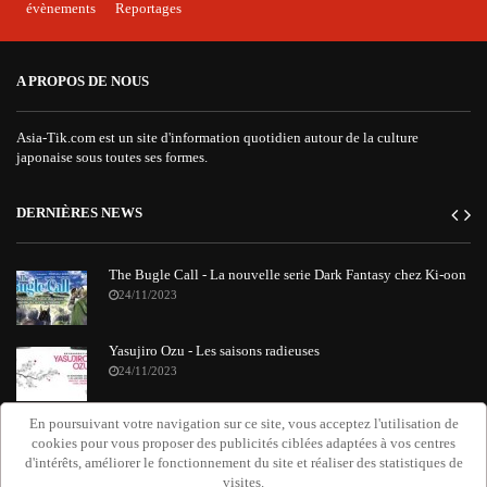
évènements
Reportages
A PROPOS DE NOUS
Asia-Tik.com est un site d'information quotidien autour de la culture
japonaise sous toutes ses formes.
DERNIÈRES NEWS
The Bugle Call - La nouvelle serie Dark Fantasy chez Ki-oon
24/11/2023
Yasujiro Ozu - Les saisons radieuses
24/11/2023
En poursuivant votre navigation sur ce site, vous acceptez l'utilisation de
"Requiem Attack on Titan" : le nouvel album orchestral de
cookies pour vous proposer des publicités ciblées adaptées à vos centres
Grissini Project
d'intérêts, améliorer le fonctionnement du site et réaliser des statistiques de
20/11/2023
visites.