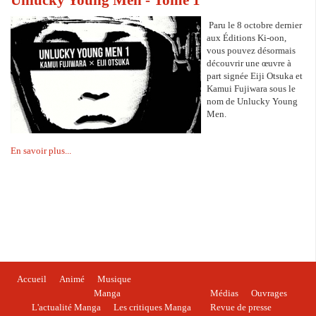
Paru le 8 octobre dernier
aux Éditions Ki-oon,
vous pouvez désormais
découvrir une œuvre à
part signée Eiji Otsuka et
Kamui Fujiwara sous le
nom de Unlucky Young
Men.
En savoir plus...
Accueil
Animé
Musique
Manga
Médias
Ouvrages
L'actualité Manga
Les critiques Manga
Revue de presse