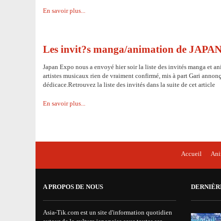
En savoir plus...
Les invit?s manga/animation de JAP
Japan Expo nous a envoyé hier soir la liste des invités manga et ani
artistes musicaux rien de vraiment confirmé, mis à part Gari annonç
dédicace.Retrouvez la liste des invités dans la suite de cet article
En savoir plus...
Accueil
An
A PROPOS DE NOUS
DERNIÈR
Asia-Tik.com est un site d'information quotidien