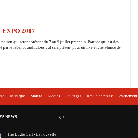
AN EXPO 2007
mation qui seront présent du 7 au 9 juillet prochain. Pour ce qui est des
é par le label Soundlicious qui sera présent pour un live et une séance de
imé
Musique
Manga
Médias
Ouvrages
Revue de presse
évènement
ES NEWS
The Bugle Call - La nouvelle