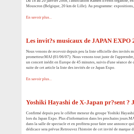
Du 18 au 20 janvier 2008, l'association Râmen Events organise, en 
Mouscron (Belgique, 20 km de Lille). Au programme: expositions, co
En savoir plus...
Les invit?s musicaux de JAPAN EXPO 
Nous venons de recevoir depuis peu la liste officielle des invités 
prometteur.MAJ (01/06/07): Nous venons tout juste de l'apprendre,
un concert inédit en Europe de 45 minutes, suivis d'une séance de d
suite de cet article la liste des invités de ce Japan Expo.
En savoir plus...
Yoshiki Hayashi de X-Japan pr?sent ?
Confirmé depuis peu le célèbre meneur du groupe Yoshiki Hayashi de
lors du Japan Expo. Plus d'information dans les prochains jours.
dans la salle de spectacle et en profitera pour faire une annonce q
dédicace sera prévue.Retrouvez l'histoire de cet invité de marque da