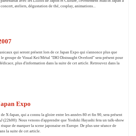
partenariat avec les Lillois de Japon et Culture, l'événement Mad'in Japan à
ncert, ateliers, dégustation de thé, cosplay, animations...
2007
musicaux qui seront présent lors de ce Japan Expo qui s'annonce plus que
 le groupe de Visual Kei/Métal "DIO Distraught Overlord" sera présent pour
édicace, plus d'information dans la suite de cet article. Retrouvez dans la
 Japan Expo
 X-Japan, qui a connu la gloire entre les années 80 et fin 90, sera présent
MAJ (22h00): Nous venons d'apprendre que Yoshiki Hayashi fera un talk-show
ui risque de marquer la scene japonaise en Europe. De plus une séance de
ns la suite de cet article.