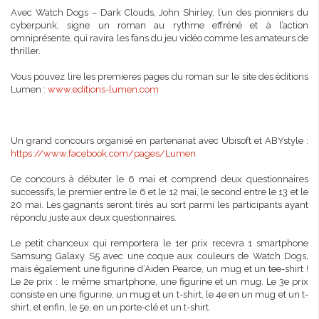
Avec Watch Dogs – Dark Clouds, John Shirley, l’un des pionniers du
cyberpunk, signe un roman au rythme effréné et à l’action
omniprésente, qui ravira les fans du jeu vidéo comme les amateurs de
thriller.
Vous pouvez lire les premieres pages du roman sur le site des éditions
Lumen :
www.editions-lumen.com
Un grand concours organisé en partenariat avec Ubisoft et ABYstyle :
https://www.facebook.com/pages/Lumen
Ce concours à débuter le 6 mai et comprend deux questionnaires
successifs, le premier entre le 6 et le 12 mai, le second entre le 13 et le
20 mai. Les gagnants seront tirés au sort parmi les participants ayant
répondu juste aux deux questionnaires.
Le petit chanceux qui remportera le 1er prix recevra 1 smartphone
Samsung Galaxy S5 avec une coque aux couleurs de Watch Dogs,
mais également une figurine d’Aiden Pearce, un mug et un tee-shirt !
Le 2e prix : le même smartphone, une figurine et un mug. Le 3e prix
consiste en une figurine, un mug et un t-shirt, le 4e en un mug et un t-
shirt, et enfin, le 5e, en un porte-clé et un t-shirt.