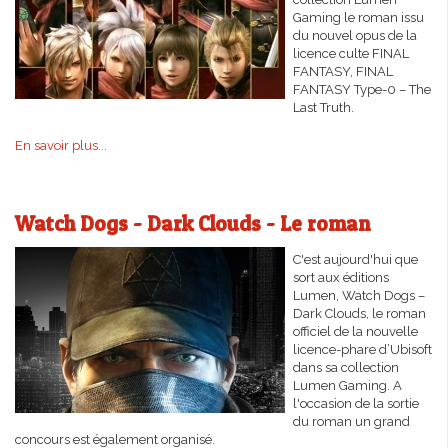
Gaming le roman issu
du nouvel opus de la
licence culte FINAL
FANTASY, FINAL
FANTASY Type-0 – The
Last Truth.
En savoir plus...
Watch Dogs - Dark Clouds - Le roman
C'est aujourd'hui que
sort aux éditions
Lumen, Watch Dogs –
Dark Clouds, le roman
officiel de la nouvelle
licence-phare d’Ubisoft
dans sa collection
Lumen Gaming. A
l'occasion de la sortie
du roman un grand
concours est également organisé.