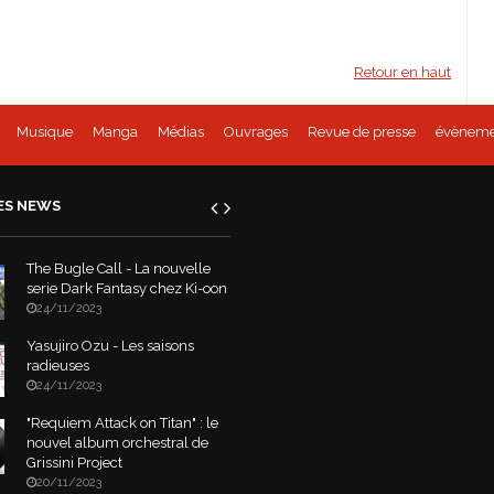
Retour en haut
Musique
Manga
Médias
Ouvrages
Revue de presse
évèneme
ES NEWS
The Bugle Call - La nouvelle
serie Dark Fantasy chez Ki-oon
24/11/2023
Yasujiro Ozu - Les saisons
radieuses
24/11/2023
"Requiem Attack on Titan" : le
nouvel album orchestral de
Grissini Project
20/11/2023