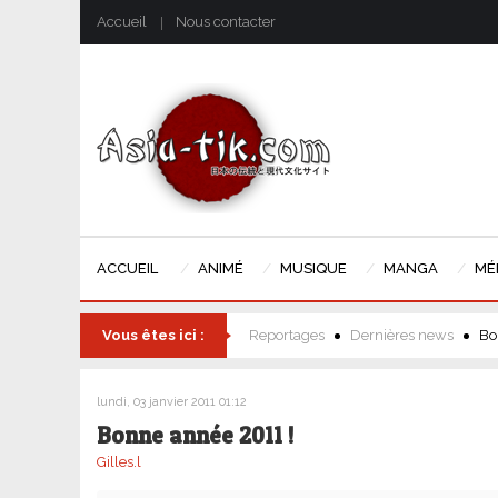
Accueil
Nous contacter
ACCUEIL
ANIMÉ
MUSIQUE
MANGA
MÉ
Vous êtes ici :
Reportages
Dernières news
Bo
lundi, 03 janvier 2011 01:12
Bonne année 2011 !
Gilles.l