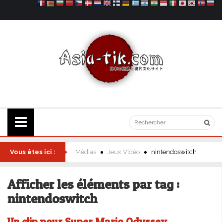
Vous êtes ici :
Médias
Jeux Vidéo
nintendoswitch
Afficher les éléments par tag :
nintendoswitch
Un clip pour Super Mario Odyssey