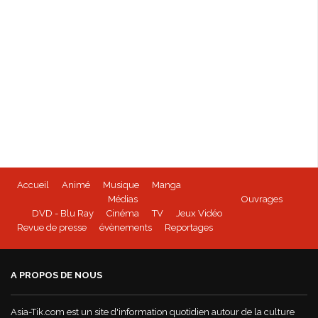
Accueil
Animé
Musique
Manga
Médias
Ouvrages
DVD - Blu Ray
Cinéma
TV
Jeux Vidéo
Revue de presse
évènements
Reportages
A PROPOS DE NOUS
Asia-Tik.com est un site d'information quotidien autour de la culture