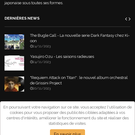
japonaise sous toutes ses formes.
DERNIÈRES NEWS
The Bugle Call - La nouvelle serie Dark Fantasy chez Ki-
oon
24/11/2023
Yasujiro Ozu - Les saisons radieuses
24/11/2023
"Requiem Attack on Titan" : le nouvel album orchestral
de Grissini Project
20/11/2023
Copyright © 2026 Asia-Tik.com. All Rights Reserved.
- Site déclaré à la
En poursuivant votre navigation sur ce site, vous acceptez l'utilisation de
CNIL sous le numéro: 1267151
cookies pour vous proposer des publicités ciblées adaptées à vos
centres d'intérêts, améliorer le fonctionnement du site et réaliser des
statistiques de visites.
En savoir plus