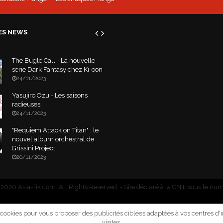
ES NEWS
The Bugle Call - La nouvelle
serie Dark Fantasy chez Ki-oon
24/11/2023
Yasujiro Ozu - Les saisons
radieuses
24/11/2023
"Requiem Attack on Titan" : le
nouvel album orchestral de
Grissini Project
20/11/2023
2026 Asia-Tik.com. All Rights Reserved.
- Site déclaré à la CNIL sous le nu
e cookies pour vous proposer des publicités ciblées adaptées à vos centres d'in
visites.