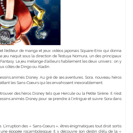
 et l’éditeur de manga et jeux vidéos japonais Square-Enix qui donna
Le jeu naquit sous la direction de Testuya Nomura, un des principaux
Fantasy. Le jeu mélange d’ailleurs habilement les deux univers : on y
aux côtés de Dingo ou Aladin.
essins animés Disney. Au gré de ses aventures, Sora, nouveau héros
ttant les Sans-Coeurs qui les envahissent inexorablement.
trouver des héros Disney tels que Hercule ou la Petite Sirène. Il n’est
 dessins animés Disney pour se prendre à l’intrigue et suivre Sora dans
. L’irruption des « Sans-Coeurs », êtres énigmatiques tout droit sortis
 une épopée rocambolesque. Il y découvre son destin d’élu de la «