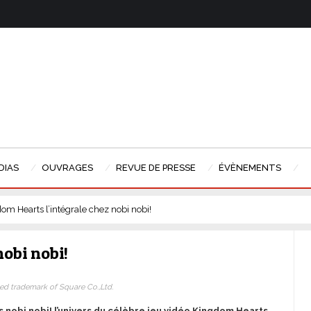
DIAS
OUVRAGES
REVUE DE PRESSE
ÉVÈNEMENTS
om Hearts l’intégrale chez nobi nobi!
obi nobi!
d trademark of Square Co.,Ltd.
ns nobi nobi! l’univers du célèbre jeu vidéo Kingdom Hearts