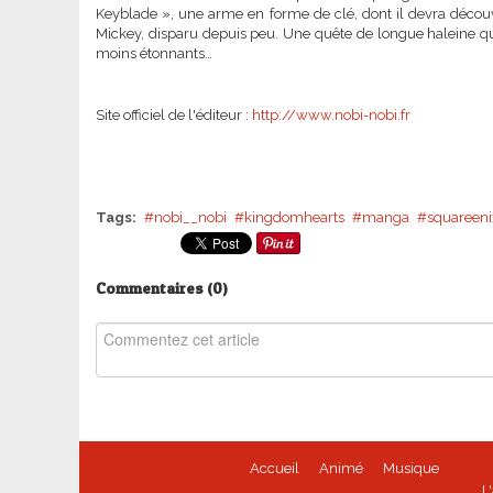
Keyblade », une arme en forme de clé, dont il devra découvri
Mickey, disparu depuis peu. Une quête de longue haleine qu
moins étonnants…
Site officiel de l'éditeur :
http://www.nobi-nobi.fr
Tags:
nobi__nobi
kingdomhearts
manga
squareeni
Commentaires (
0
)
Accueil
Animé
Musique
L