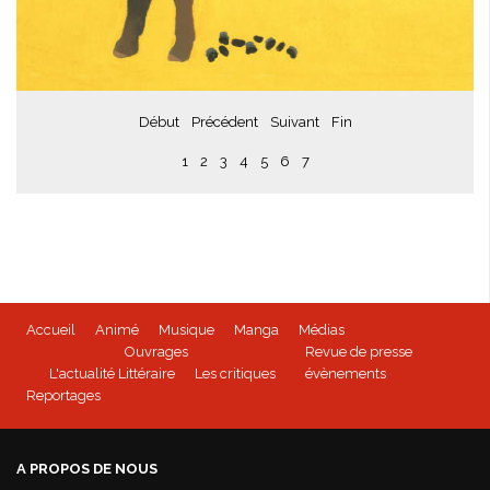
Début
Précédent
Suivant
Fin
1
2
3
4
5
6
7
Accueil
Animé
Musique
Manga
Médias
Ouvrages
Revue de presse
L'actualité Littéraire
Les critiques
évènements
Reportages
A PROPOS DE NOUS