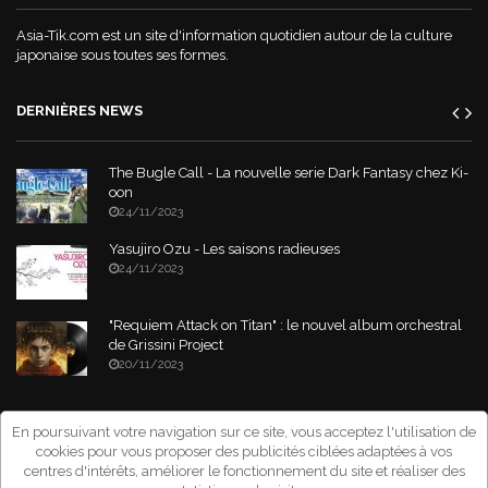
Asia-Tik.com est un site d'information quotidien autour de la culture
japonaise sous toutes ses formes.
DERNIÈRES NEWS
The Bugle Call - La nouvelle serie Dark Fantasy chez Ki-
oon
24/11/2023
Yasujiro Ozu - Les saisons radieuses
24/11/2023
"Requiem Attack on Titan" : le nouvel album orchestral
de Grissini Project
20/11/2023
Copyright © 2026 Asia-Tik.com. All Rights Reserved.
- Site déclaré à la
En poursuivant votre navigation sur ce site, vous acceptez l'utilisation de
CNIL sous le numéro: 1267151
cookies pour vous proposer des publicités ciblées adaptées à vos
centres d'intérêts, améliorer le fonctionnement du site et réaliser des