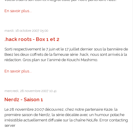
En savoir plus...
mardi, 16 octobre 2007 05:00
.hack roots - Box 1 et 2
Sorti respectivement le 7 juin et le 17 juillet dernier sous la bannière de
Beez les deux coffrets de la fameuse série .hack, nous sont arrivés à la
rédaction. Gros plan sur l'animé de Kouichi Mashimo.
En savoir plus...
mercredi, 28 novembre 2007 10:41
Nerdz - Saison 1
Le 28 novembre 2007 découvrez, chez notre partenaire Kaze, la
première saison de Nerdz, la série décalée avec un humour potache
irrésistible actuellement diffusée sur la chaîne NoLife. Error contacting
server