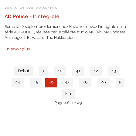
vendredi, 23 novembre 2007 13:30
AD Police - L'intégrale
Sortie le 12 septembre dernier chez Kaze, retrouvez l'intégrale de la
série AD POLICE, réalisée par le célèbre studio AIC (Ah! My Goddess,
Armitage III, El Hazard, The Hakkenden...).
En savoir plus...
Début
40
41
42
43
44
45
46
47
48
49
Fin
Page 46 sur 49