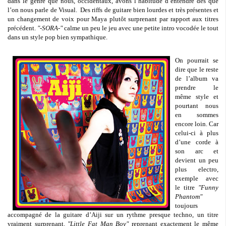
dans le genre que nous, occidentaux, avons l’habitude d’entendre dès que
l’on nous parle de Visual. Des riffs de guitare bien lourdes et très présentes et
un changement de voix pour Maya plutôt surprenant par rapport aux titres
précédent.
"-SORA-"
calme un peu le jeu avec une petite intro vocodée le tout
dans un style pop bien sympathique.
On pourrait se
dire que le reste
de l’album va
prendre le
même style et
pourtant nous
en sommes
encore loin. Car
celui-ci à plus
d’une corde à
son arc et
devient un peu
plus electro,
exemple avec
le titre
"Funny
Phantom"
toujours
accompagné de la guitare d’Aiji sur un rythme presque techno, un titre
vraiment surprenant.
"Little Fat Man Boy"
reprenant exactement le même