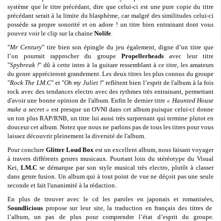
système que le titre précédant, dire que celui-ci est une pure copie du titre
précédant serait à la limite du blasphème, car malgré des similitudes celui-ci
possède sa propre sonorité et on adore ! un titre bien entrainant dont vous
pouvez voir le clip sur la chaine
Nolife
.
"
Mr Century
" tire bien son épingle du jeu également, digne d’un titre que
l’on pourrait rapprocher du groupe
Propellerheads
avec leur titre
"
Spybreak !
" dû à cette intro à la guitare ressemblant à ce titre, les amateurs
du genre apprécieront grandement. Les deux titres les plus connus du groupe
"
Rock The LM.C
" et "
Oh my Juliet !
" reflètent bien l’esprit de l'album à la fois
rock avec des tendances electro avec des rythmes très entrainant, permettant
d'avoir une bonne opinion de l'album. Enfin le dernier titre
« Haunted House
make a secret »
est presque un OVNI dans cet album puisque celui-ci donne
un ton plus RAP/RNB, un titre lui aussi très surprenant qui termine plutot en
douceur cet album. Notez que nous ne parlons pas de tous les titres pour vous
laissez découvrir pleinement la diversité de l'album.
Pour conclure
Glitter Loud Box
est un excellent album, nous faisant voyager
à travers différents genres musicaux. Pourtant loin du stéréotype du Visual
Kei,
LM.C
se démarque par son style musical très electro, plutôt à classer
dans genre fusion. Un album qui à tout point de vue ne déçoit pas une seule
seconde et fait l'unanimité à la rédaction.
En plus de trouver avec le cd les paroles en japonais et romanisées,
Soundlicious
propose sur leur site, la traduction en français des titres de
l’album, un pas de plus pour comprendre l’état d’esprit du groupe.