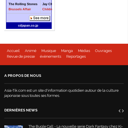
The Rolling Stones
Jay Chou
The Rolling Stones
Jay Chou
Brussels Affair
Children of the Sun
Still Life
Jay Chou O
cdjapan.co.jp
Accueil
Animé
Musique
Manga
Médias
Ouvrages
Revue de presse
évènements
Reportages
A PROPOS DE NOUS
Asia-Tik.com est un site d'information quotidien autour de la culture
japonaise sous toutes ses formes.
DERNIÈRES NEWS
The Bugle Call - La nouvelle serie Dark Fantasy chez Ki-