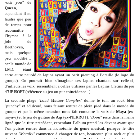
rock you"
de
Queen
,
cependant il ne
faudra
que peu
de temps pour
reconnaitre
l’hymne à la
joie de
Beethoven,
mais quelque
peu modifié…
car le monde de
LM.C étant
entre autre peuplé de lapins ayant un petit piercing à l’oreille (le logo du
groupe). On pourrait bien s’imaginer ces lapins chantant sur celle-ci,
d’ailleurs les voix ressemblent à celles utilisées par les Lapins Crétins du jeu
d’UBISOFT (référence au jeu ou pur coincidence...)
La seconde plage
"Loud Mucker Complex"
donne le ton, un rock bien
"punchy" et édulcoré, nous faisant rentrer de plein pied dans le monde du
groupe et par la même occasion nous fait connaitre la voix de
Maya
(ex-
miyavi) et le jeu de guitare de
Aiji
(ex-PIERROT).
"Boon"
reste dans la même
ligné que le titre précédant, cependant l’album prend les devant avant que
l’on puisse rentrer dans la monotonie du genre musical, puisque le titre
suivant
"
Metally"
commence à changer de ton, beaucoup plus rock et plus