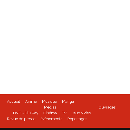
Accueil
Animé
Musique
Manga
Médias
Ouvrages
DVD - Blu Ray
Cinéma
TV
Jeux Vidéo
Revue de presse
évènements
Reportages