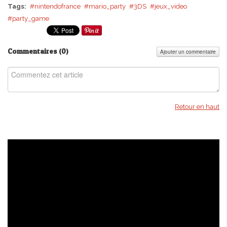
Tags:
nintendofrance
mario_party
3DS
jeux_video
party_game
Commentaires (
0
)
Ajouter un commentaire
Retour en haut