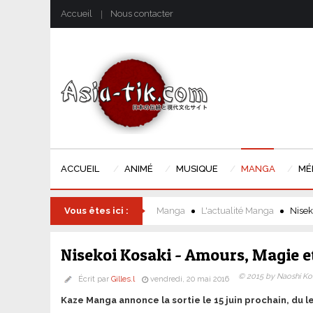
Accueil
Nous contacter
ACCUEIL
ANIMÉ
MUSIQUE
MANGA
MÉ
Vous êtes ici :
Manga
L'actualité Manga
Nisek
Nisekoi Kosaki - Amours, Magie e
© 2015 by Naoshi Kom
Écrit par
Gilles.l
vendredi, 20 mai 2016
Kaze Manga annonce la sortie le 15 juin prochain, du l