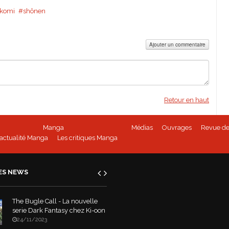
 komi
shônen
Ajouter un commentaire
Retour en haut
Manga
Médias
Ouvrages
Revue de
'actualité Manga
Les critiques Manga
ES NEWS
The Bugle Call - La nouvelle
serie Dark Fantasy chez Ki-oon
24/11/2023