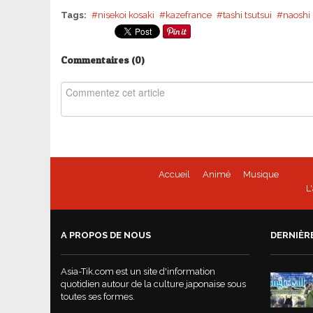
Tags:
nisekoi kosaki
kazefrance
tashi tsutsui
naoshi
Commentaires (
0
)
Accueil
Animé
Musique
L
A PROPOS DE NOUS
DERNIÈR
Asia-Tik.com est un site d'information
quotidien autour de la culture japonaise sous
toutes ses formes.