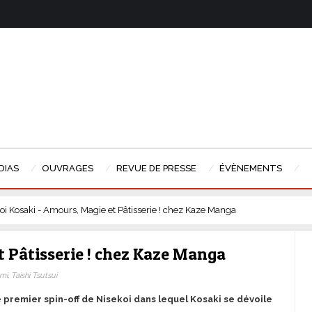
DIAS
OUVRAGES
REVUE DE PRESSE
ÉVÈNEMENTS
oi Kosaki - Amours, Magie et Pâtisserie ! chez Kaze Manga
t Pâtisserie ! chez Kaze Manga
i, Taishi Tsutsui
e premier spin-off de Nisekoi dans lequel Kosaki se dévoile