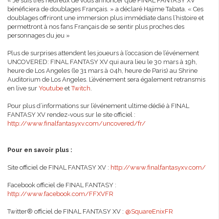
« Je suis très heureux de vous annoncer que FINAL FANTASY XV
bénéficiera de doublages Français. » a déclaré Hajime Tabata. « Ces
doublages offriront une immersion plus immédiate dans l’histoire et
permettront à nos fans Français de se sentir plus proches des
personnages du jeu »
Plus de surprises attendent les joueurs à l’occasion de l’événement
UNCOVERED: FINAL FANTASY XV qui aura lieu le 30 mars à 19h,
heure de Los Angeles (le 31 mars à 04h, heure de Paris) au Shrine
Auditorium de Los Angeles. L’événement sera également retransmis
en live sur
Youtube
et
Twitch
.
Pour plus d’informations sur l’événement ultime dédié à FINAL
FANTASY XV rendez-vous sur le site officiel :
http://www.finalfantasyxv.com/uncovered/fr/
Pour en savoir plus :
Site officiel de FINAL FANTASY XV :
http://www.finalfantasyxv.com/
Facebook officiel de FINAL FANTASY :
http://www.facebook.com/FFXVFR
Twitter® officiel de FINAL FANTASY XV :
@SquareEnixFR