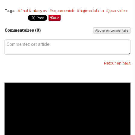
Tags:
final fantasy xv
squareenixfr
hajime tabata
jeux video
Commentaires (
0
)
Ajouter un commentaire
Retour en haut