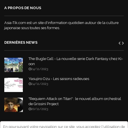
A PROPOS DE NOUS
Asia-Tik.com est un site d'information quotidien autour de la culture
japonaise sous toutes ses formes.
DERNIÈRES NEWS
The Bugle Call - La nouvelle serie Dark Fantasy chez Ki-
oon
24/11/2023
Yasujiro Ozu - Les saisons radieuses
24/11/2023
"Requiem Attack on Titan" : le nouvel album orchestral
de Grissini Project
20/11/2023
Copyright © 2026 Asia-Tik.com. All Rights Reserved.
- Site déclaré à la
En poursuivant votre navigation sur ce site, vous acceptez l'utilisation de