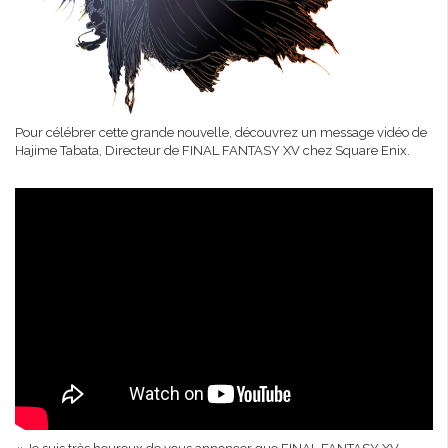
Pour célébrer cette grande nouvelle, découvrez un message vidéo de
Hajime Tabata, Directeur de FINAL FANTASY XV chez Square Enix.