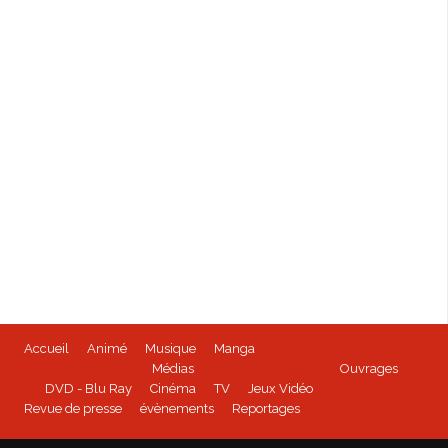
Accueil
Animé
Musique
Manga
Médias
Ouvrages
DVD - Blu Ray
Cinéma
TV
Jeux Vidéo
Revue de presse
évènements
Reportages