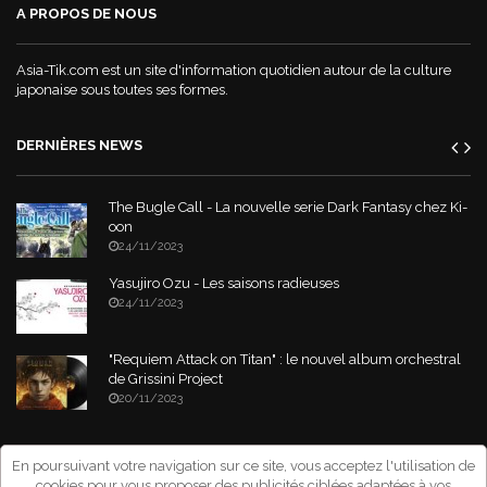
A PROPOS DE NOUS
Asia-Tik.com est un site d'information quotidien autour de la culture
japonaise sous toutes ses formes.
DERNIÈRES NEWS
The Bugle Call - La nouvelle serie Dark Fantasy chez Ki-
oon
24/11/2023
Yasujiro Ozu - Les saisons radieuses
24/11/2023
"Requiem Attack on Titan" : le nouvel album orchestral
de Grissini Project
20/11/2023
Copyright © 2026 Asia-Tik.com. All Rights Reserved.
- Site déclaré à la
En poursuivant votre navigation sur ce site, vous acceptez l'utilisation de
CNIL sous le numéro: 1267151
cookies pour vous proposer des publicités ciblées adaptées à vos