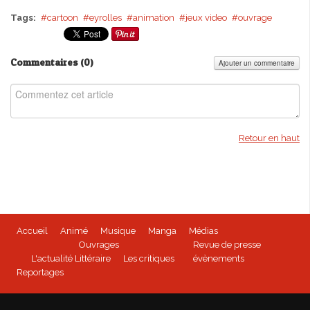
Tags:
cartoon
eyrolles
animation
jeux video
ouvrage
Commentaires (
0
)
Ajouter un commentaire
Retour en haut
Accueil
Animé
Musique
Manga
Médias
Ouvrages
Revue de presse
L'actualité Littéraire
Les critiques
évènements
Reportages