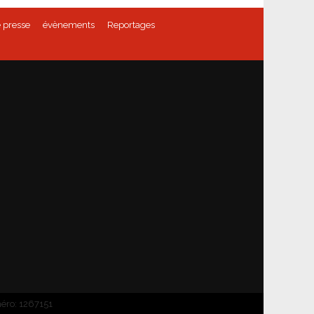
 presse
évènements
Reportages
méro: 1267151