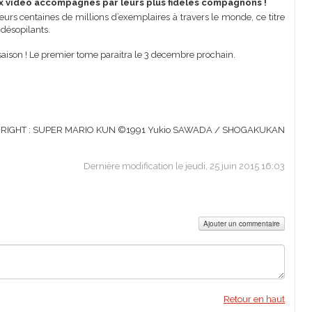
ux vidéo accompagnés par leurs plus fidèles compagnons !
eurs centaines de millions d’exemplaires à travers le monde, ce titre
désopilants.
saison ! Le premier tome paraitra le 3 decembre prochain.
RIGHT : SUPER MARIO KUN ©1991 Yukio SAWADA / SHOGAKUKAN
Dernière modification le jeudi, 25 juin 2015 16:03
Ajouter un commentaire
Retour en haut