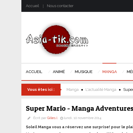
Accueil
Nous contacter
ACCUEIL
ANIMÉ
MUSIQUE
MANGA
MÉ
Vous êtes ici :
Manga
L'actualité Manga
Super
Super Mario - Manga Adventures
Écrit par
Gilles.l
lundi, 10 novembre 2014
Soleil Manga vous a réservez une surprise! pour le pl