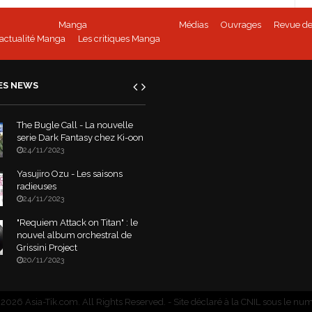
Manga
Médias
Ouvrages
Revue de
'actualité Manga
Les critiques Manga
ES NEWS
The Bugle Call - La nouvelle
serie Dark Fantasy chez Ki-oon
24/11/2023
Yasujiro Ozu - Les saisons
radieuses
24/11/2023
"Requiem Attack on Titan" : le
nouvel album orchestral de
Grissini Project
20/11/2023
2026 Asia-Tik.com. All Rights Reserved.
- Site déclaré à la CNIL sous le nu