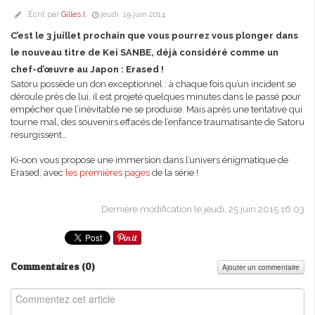
Écrit par
Gilles.l
jeudi, 19 juin 2014
C’est le 3 juillet prochain que vous pourrez vous plonger dans
le nouveau titre de Kei SANBE, déjà considéré comme un
chef-d’œuvre au Japon : Erased !
Satoru possède un don exceptionnel : à chaque fois qu’un incident se
déroule près de lui, il est projeté quelques minutes dans le passé pour
empêcher que l’inévitable ne se produise. Mais après une tentative qui
tourne mal, des souvenirs effacés de l’enfance traumatisante de Satoru
resurgissent…
Ki-oon vous propose une immersion dans l’univers énigmatique de
Erased, avec
les premières pages
de la série !
Dernière modification le jeudi, 25 juin 2015 16:03
Commentaires (
0
)
Ajouter un commentaire