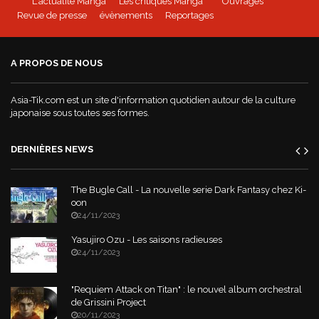
L'actualité Manga
Les critiques Manga
Ouvrages
Revue de presse
évènements
Reportages
Mushoku Tensei - un manga Doki-Doki
A PROPOS DE NOUS
World War Demons - La bande annonce
Asia-Tik.com est un site d'information quotidien autour de la culture
japonaise sous toutes ses formes.
DERNIÈRES NEWS
The Bugle Call - La nouvelle serie Dark Fantasy chez Ki-
oon
24/11/2023
Yasujiro Ozu - Les saisons radieuses
24/11/2023
"Requiem Attack on Titan" : le nouvel album orchestral
de Grissini Project
20/11/2023