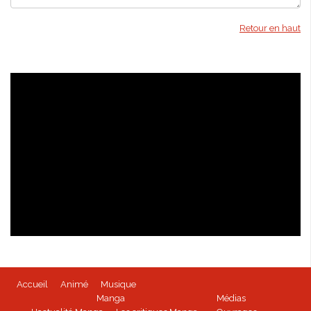
Retour en haut
Isabella Bird - kioon
Accueil
Animé
Musique
BEYBLADE BURST - Tome 1 disponible
Manga
Médias