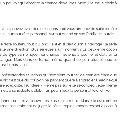
d’un pouvoir qui absorbe la chance des autres. Momiji laisse le choix à
 vous pouvez avoir deux réactions : soit vous aimerez de suite ce côté
ut l’humour c’est personnel, surtout quand on sort l’artillerie lourde !
este soutenu tout du long. Tant et si bien qu’on s’interroge : la série
-elle une direction plus sérieuse à un moment ? La deuxième option
de type vampirique : sa chance insolente a pour effet d’attirer la
n danger. Mais dans ce tome, même quand ce pan plus sérieux et
lus de trois cases…
 présenter des situations qui semblent tourner de manière classique
 hic c’est que du coup on ne parvient guère à apprécier l’héroïne qui
ère et égoïste. Tsundere ? Même pas sûr, elle se contredit elle-même
rmettra sans doute d’établir un peu mieux la personnalité d’Ichiko.
nne son titre à l’œuvre reste assez en retrait. Mais elle est d’entrée
et pas vraiment de juger la série, trop de choses restant à poser à