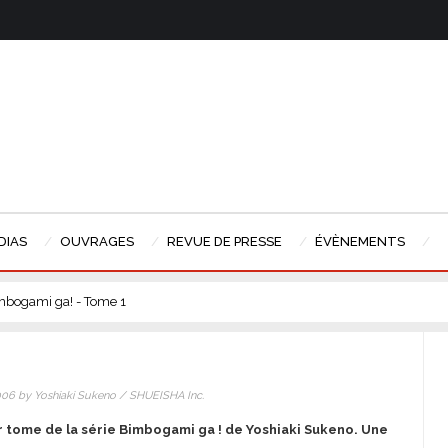
DIAS
OUVRAGES
REVUE DE PRESSE
ÉVÈNEMENTS
mbogami ga! - Tome 1
6 by Yoshiaki Sukeno / SHUEISHA Inc.
 tome de la série Bimbogami ga ! de Yoshiaki Sukeno. Une