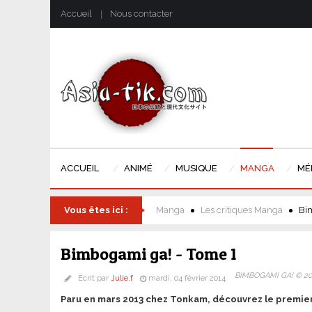
Accueil
Nous contacter
ACCUEIL
ANIMÉ
MUSIQUE
MANGA
MÉ
Vous êtes ici :
Manga
Les critiques Manga
Bi
Bimbogami ga! - Tome 1
BIMBOGAMI GA! © 200
Écrit par
Julie.f
mardi, 04 février 2014
Paru en mars 2013 chez Tonkam, découvrez le premier