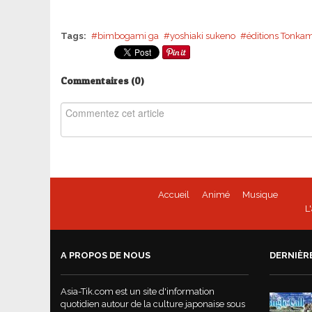
Tags:
bimbogami ga
yoshiaki sukeno
éditions Tonka
Commentaires (
0
)
Accueil
Animé
Musique
L
A PROPOS DE NOUS
DERNIÈR
Asia-Tik.com est un site d'information
quotidien autour de la culture japonaise sous