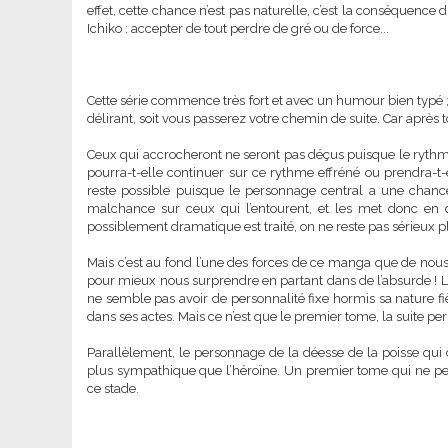
effet, cette chance n’est pas naturelle, c’est la conséquence 
Ichiko : accepter de tout perdre de gré ou de force...
Cette série commence très fort et avec un humour bien typé ;
délirant, soit vous passerez votre chemin de suite. Car après to
Ceux qui accrocheront ne seront pas déçus puisque le rythme r
pourra-t-elle continuer sur ce rythme effréné ou prendra-t
reste possible puisque le personnage central a une chance 
malchance sur ceux qui l’entourent, et les met donc e
possiblement dramatique est traité, on ne reste pas sérieux p
Mais c’est au fond l’une des forces de ce manga que de nous
pour mieux nous surprendre en partant dans de l’absurde ! Le
ne semble pas avoir de personnalité fixe hormis sa nature fi
dans ses actes. Mais ce n’est que le premier tome, la suite pe
Parallèlement, le personnage de la déesse de la poisse qui do
plus sympathique que l’héroïne. Un premier tome qui ne perm
ce stade.