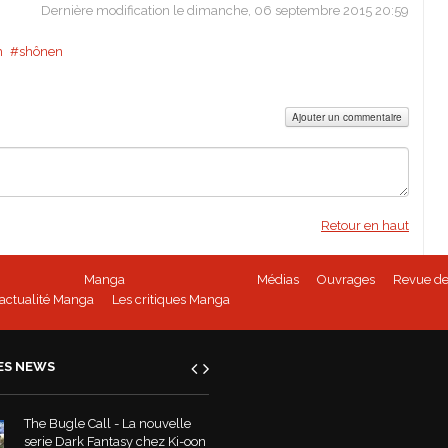
Dernière modification le dimanche, 06 septembre 2015 20:59
m
shônen
Ajouter un commentaire
Retour en haut
Manga
Médias
Ouvrages
Revue de
'actualité Manga
Les critiques Manga
ES NEWS
The Bugle Call - La nouvelle
serie Dark Fantasy chez Ki-oon