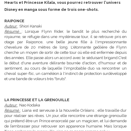
Hearts et Princesse Kilala, vous pourrez retrouver l'univers
Disney en manga sous forme de trois one-shots.
RAIPONCE
Auteur
: Shiori Kanaki
Résumé
: Lorsque Flynn Rider, le bandit le plus recherché du
royaume, se réfugie dans une mystérieuse tour, il se retrouve pris en
otage par Raiponce, une belle jeune fille à l'impressionnante
chevelure de 20 mètres de long. L'étonnante geôlière de Flynn
cherche un moyen de sortir de cette tour où elle est enfermée depuis
des années. Elle passe alors un accord avec le séduisant brigand.C'est
le début d'une aventure délirante bourrée d'action, d'humour et de
sentiment, au cours de laquelle l'improbable duo va rencontrer un
cheval super-flic, un caméléon à l'instinct de protection surdéveloppé
et une bande de voleurs très "bruts".
LA PRINCESSE ET LA GRENOUILLE
Auteur
: Nao Kodaka
Résumé
: Liana est serveuse à la Nouvelle Orléans ; elle travaille dur
pour réaliser ses rêves. Un jour, elle rencontre une étrange grenouille
qui prétend être un Prince ensorcelé par un magicien, et lui demande
de l’embrasser pour retrouver son apparence humaine. Mais lorsque