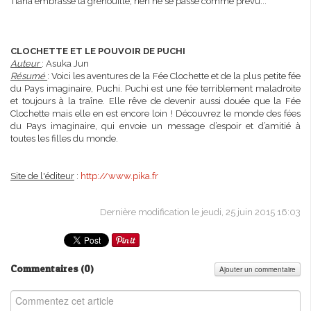
Tiana embrasse la grenouille, rien ne se passe comme prévu...
CLOCHETTE ET LE POUVOIR DE PUCHI
Auteur
: Asuka Jun
Résumé
: Voici les aventures de la Fée Clochette et de la plus petite fée
du Pays imaginaire, Puchi. Puchi est une fée terriblement maladroite
et toujours à la traîne. Elle rêve de devenir aussi douée que la Fée
Clochette mais elle en est encore loin ! Découvrez le monde des fées
du Pays imaginaire, qui envoie un message d’espoir et d’amitié à
toutes les filles du monde.
Site de l'éditeur
:
http://www.pika.fr
Dernière modification le jeudi, 25 juin 2015 16:03
Commentaires (
0
)
Ajouter un commentaire