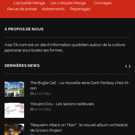
L'actualité Manga
Les critiques Manga
Ouvrages
Revue de presse
évènements
Reportages
Mushoku Tensei - un manga Doki-Doki
A PROPOS DE NOUS
World War Demons - La bande annonce
Asia-Tik.com est un site d'information quotidien autour de la culture
japonaise sous toutes ses formes.
DERNIÈRES NEWS
The Bugle Call - La nouvelle serie Dark Fantasy chez Ki-
oon
24/11/2023
Yasujiro Ozu - Les saisons radieuses
24/11/2023
"Requiem Attack on Titan" : le nouvel album orchestral
de Grissini Project