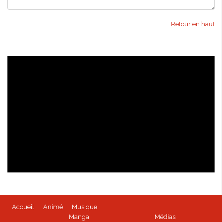
Retour en haut
Isabella Bird - kioon
Accueil
Animé
Musique
BEYBLADE BURST - Tome 1 disponible
Manga
Médias