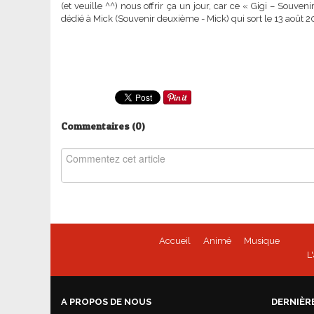
(et veuille ^^) nous offrir ça un jour, car ce « Gigi – Souven
dédié à Mick (Souvenir deuxième - Mick) qui sort le 13 août 
Commentaires (
0
)
Accueil
Animé
Musique
L
A PROPOS DE NOUS
DERNIÈR