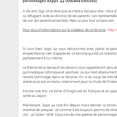
personnages d’Appt. 44 (Ankama Editions).
A dix ans, Gigi vit le rêve que sa mère a fait pour elle : celui
s’y réfugiant suite au divorce de ses parents. Les représentatio
de voir ses parents ensemble. Mais un jour tout va basculer…
Pour plus d'informations sur le créateur de ce fanzine
:
http:
Si vous lisez
Appt. 44
, vous découvrirez avec plaisir le pa
empêchera en rien d’apprécier ce fanzine qui est un oneshot e
parfaitement à lui-même.
Le thème de la danse et les dessins vous rappelleront sans d
gymnastique rythmique et sportive), ce qui n’est absolument p
rendre hommage dans ce fanzine. On a du coup de très bel
scène aussi est similaire, notamment pour la chute de l’histoi
Encore une fois, ce tome d’Onigiri est en français et en jap
sortie au Japon.
Maintenant,
Appt. 44
c’est fini depuis mars dernier (4 tomes
oneshot de prequel ; et comme il est toujours permis de rêver
Jon… ou l’alien ! Bref, Dara a toute une galerie de personnage