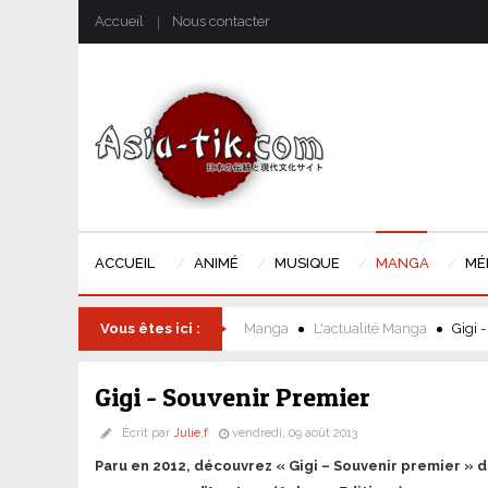
Accueil
Nous contacter
ACCUEIL
ANIMÉ
MUSIQUE
MANGA
MÉ
Vous êtes ici :
Manga
L'actualité Manga
Gigi 
Gigi - Souvenir Premier
Écrit par
Julie.f
vendredi, 09 août 2013
Paru en 2012, découvrez « Gigi – Souvenir premier » d