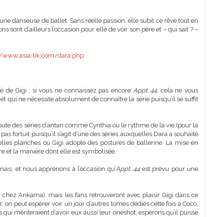
 d’une danseuse de ballet. Sans réelle passion, elle subit ce rêve tout en
ns sont d’ailleurs l’occasion pour elle de voir son père et – qui sait ? –
//www.asia-tik.com/dara.php
ssé de Gigi ; si vous ne connaissez pas encore
Appt. 44
, cela ne vous
t qui ne nécessite absolument de connaître la série puisqu’il se suffit
oute des séries d’antan comme Cynthia ou le rythme de la vie (pour la
as fortuit puisqu’il s’agit d’une des séries auxquelles Dara a souhaité
les planches où Gigi adopte des postures de ballerine. La mise en
re et la manière dont elle est symbolisée.
onais, et nous apprenons à l’occasion qu’
Appt. 44
est prévu pour une
, chez Ankama), mais les fans retrouveront avec plaisir Gigi dans ce
, on peut espérer voir un jour d’autres tomes dédiés cette fois à Coco,
s qui mériteraient d’avoir eux aussi leur oneshot, espérons qu’il puisse