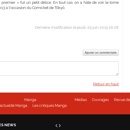
ir premier » fut un petit délice. En tout cas, on a hâte de voir le tome
2013 à l'occasion du Comicket de Tôkyô.
Dernière modification le jeudi, 25 juin 2015 16:28
Ajouter un commentaire
Retour en haut
Manga
Médias
Ouvrages
Revue de
'actualité Manga
Les critiques Manga
ES NEWS