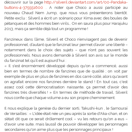
découvrir sur la page
http://silveril.deviantart.com/art/00-Pandaka-
buttons-4-375551600
. A noter que Choco a aussi participé au
nouveau Chaud Nem Jump, que nous vous présenterons bientôt.
Petite exclu : Silveril a écrit un scénario pour Kima avec des boules de
pétanques et des hommes bien virils… On en saura plus pour Harajuku
2013, mais ça semble déjà tout un programme !
Fanzineux dans l’âme, Silveril et Choco n’envisagent pas de devenir
professionnel, d’autant que le fanzinat leur permet d’avoir une liberté –
notamment dans le choix des sujets – que n’ont pas souvent les
professionnels. Nous avons demandé à Silveril son avis sur le monde
du fanzinat tel qu’il est aujourd’hui :
« Il s'est énormément développé depuis qu'on a commencé, aussi
bien en termes de nombre de fanzines que de qualité ; on voit par
exemple de plus en plus de fanzines en dos carré collé, alors qu'avant
on agrafait encore nos fanzines derrière le stand ! En tout cas, c'est
assez cool cette démocratisation naissante, ça permet d'avoir des
fanzines très diversifiés ! » En termes de méthode de travail, Silveril
nous confie que chaque volume a eu son propre cheminement.
Il nous explique la genèse du dernier sorti, Takushi-kun , le Samouraï
de Versailles : « L'idée était née un peu après la sortie d'Aka-chan, et on
s’était dit que ce serait drôlement cool – vu les retours qu'on a eus –
d'avoir une suite, mais [aussi] de pouvoir développer les personnages
secondaires qu'on aime plus que les personnages principaux !