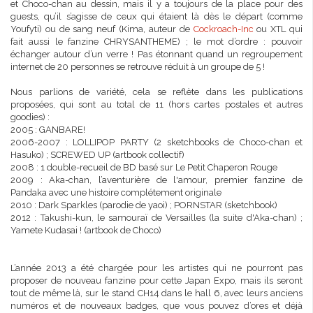
et Choco-chan au dessin, mais il y a toujours de la place pour des
guests, qu’il s’agisse de ceux qui étaient là dès le départ (comme
Youfyti) ou de sang neuf (Kima, auteur de
Cockroach-Inc
ou XTL qui
fait aussi le fanzine CHRYSANTHEME) ; le mot d’ordre : pouvoir
échanger autour d’un verre ! Pas étonnant quand un regroupement
internet de 20 personnes se retrouve réduit à un groupe de 5 !
Nous parlions de variété, cela se reflète dans les publications
proposées, qui sont au total de 11 (hors cartes postales et autres
goodies) :
2005 : GANBARE!
2006-2007 : LOLLIPOP PARTY (2 sketchbooks de Choco-chan et
Hasuko) ; SCREWED UP (artbook collectif)
2008 : 1 double-recueil de BD basé sur Le Petit Chaperon Rouge
2009 : Aka-chan, l’aventurière de l'amour, premier fanzine de
Pandaka avec une histoire complétement originale
2010 : Dark Sparkles (parodie de yaoi) ; PORNSTAR (sketchbook)
2012 : Takushi-kun, le samouraï de Versailles (la suite d'Aka-chan) ;
Yamete Kudasai ! (artbook de Choco)
L’année 2013 a été chargée pour les artistes qui ne pourront pas
proposer de nouveau fanzine pour cette Japan Expo, mais ils seront
tout de même là, sur le stand CH14 dans le hall 6, avec leurs anciens
numéros et de nouveaux badges, que vous pouvez d’ores et déjà