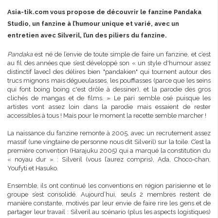
Asia-tik.com vous propose de découvrir le fanzine Pandaka
Studio, un fanzine à l’humour unique et varié, avec un
entretien avec Silveril, l’un des piliers du fanzine.
Pandaka
est né de l’envie de toute simple de faire un fanzine, et c’est
au fil des années que s’est développé son « un style d'humour assez
distinctif [avec] des délires bien "pandakien" qui tournent autour des
trucs mignons mais dégueulasses, les pouffiasses (parce que les seins
qui font boing boing c'est drôle à dessiner), et la parodie des gros
clichés de mangas et de films. » Le pari semble osé puisque les
artistes vont assez loin dans la parodie mais essaient de rester
accessibles à tous ! Mais pour le moment la recette semble marcher !
La naissance du fanzine remonte à 2005, avec un recrutement assez
massif (une vingtaine de personne nous dit Silveril) sur la toile. C’est la
première convention (Harajuku 2005) qui a marqué la constitution du
« noyau dur » : Silveril (vous l’aurez compris), Ada, Choco-chan,
Youfyti et Hasuko.
Ensemble, ils ont continué les conventions en région parisienne et le
groupe s’est consolidé. Aujourd’hui, seuls 2 membres restent de
manière constante, motivés par leur envie de faire rire les gens et de
partager leur travail : Silveril au scénario (plus les aspects logistiques)