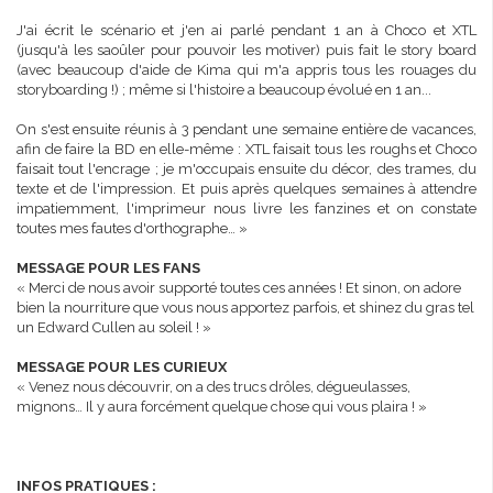
J'ai écrit le scénario et j'en ai parlé pendant 1 an à Choco et XTL
(jusqu'à les saoûler pour pouvoir les motiver) puis fait le story board
(avec beaucoup d'aide de Kima qui m'a appris tous les rouages du
storyboarding !) ; même si l'histoire a beaucoup évolué en 1 an...
On s'est ensuite réunis à 3 pendant une semaine entière de vacances,
afin de faire la BD en elle-même : XTL faisait tous les roughs et Choco
faisait tout l'encrage ; je m'occupais ensuite du décor, des trames, du
texte et de l'impression. Et puis après quelques semaines à attendre
impatiemment, l'imprimeur nous livre les fanzines et on constate
toutes mes fautes d'orthographe… »
MESSAGE POUR LES FANS
« Merci de nous avoir supporté toutes ces années ! Et sinon, on adore
bien la nourriture que vous nous apportez parfois, et shinez du gras tel
un Edward Cullen au soleil ! »
MESSAGE POUR LES CURIEUX
« Venez nous découvrir, on a des trucs drôles, dégueulasses,
mignons… Il y aura forcément quelque chose qui vous plaira ! »
INFOS PRATIQUES :