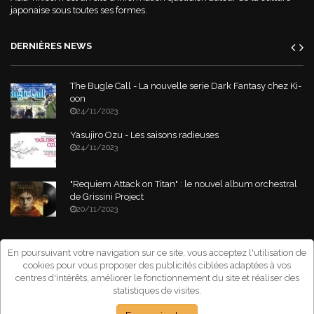
japonaise sous toutes ses formes.
DERNIÈRES NEWS
The Bugle Call - La nouvelle serie Dark Fantasy chez Ki-
oon
24/11/2023
Yasujiro Ozu - Les saisons radieuses
24/11/2023
"Requiem Attack on Titan" : le nouvel album orchestral
de Grissini Project
20/11/2023
Copyright © 2026 Asia-Tik.com. All Rights Reserved.
- Site déclaré à la
En poursuivant votre navigation sur ce site, vous acceptez l'utilisation de
CNIL sous le numéro: 1267151
cookies pour vous proposer des publicités ciblées adaptées à vos
centres d'intérêts, améliorer le fonctionnement du site et réaliser des
statistiques de visites.