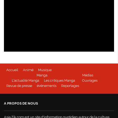
Isabella Bird - kioon
Accueil
Animé
Musique
BEYBLADE BURST - Tome 1 disponible
Manga
Médias
L'actualité Manga
Les critiques Manga
Ouvrages
Revue de presse
évènements
Reportages
Mushoku Tensei - un manga Doki-Doki
A PROPOS DE NOUS
World War Demons - La bande annonce
Asia-Tik.com est un site d'information quotidien autour de la culture